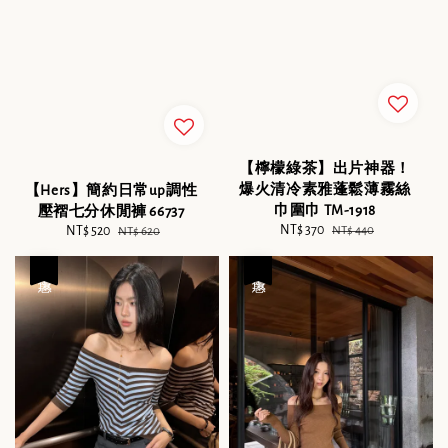
【檸檬綠茶】出片神器！
爆火清冷素雅蓬鬆薄霧絲
【Hers】簡約日常up調性
巾圍巾 TM-1918
壓褶七分休閒褲 66737
Sale
NT$ 370
Regular
NT$ 440
Sale
NT$ 520
Regular
NT$ 620
price
price
price
price
優惠
優惠