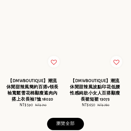
【DMWBOUTIQUE】潮流
【DMWBOUTIQUE】潮流
休閒甜辣風簡約百搭v領長
休閒甜辣風波點印花低腰
袖寬鬆雪花棉顯瘦遮肉內
性感純欲小女人百搭顯瘦
搭上衣長袖T恤 18020
長裙短裙 13073
Sale
NT$ 590
Regular
Sale
NT$ 650
Regular
NT$ 710
NT$ 780
price
price
price
price
瀏覽全部