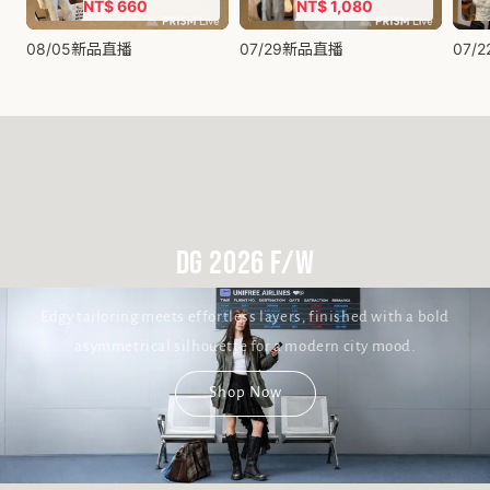
DG 2026 F/W
Edgy tailoring meets effortless layers, finished with a bold
asymmetrical silhouette for a modern city mood.
Shop Now