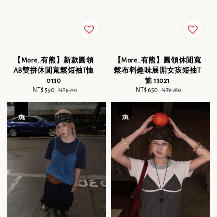
【More..有熊】新款圓領
【More..有熊】圓領休閒寬
AB雙拼休閒寬鬆短袖T恤
鬆布料趣味展開女孩短袖T
0130
恤 13021
Sale
NT$ 590
Regular
Sale
NT$ 650
Regular
NT$ 710
NT$ 780
price
price
price
price
優惠
優惠