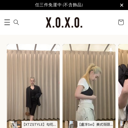
任三件免運中 (不含飾品)