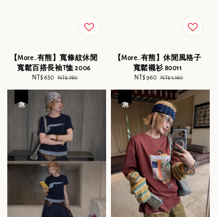
【More..有熊】寬條紋休閒
【More..有熊】休閒風格子
寬鬆百搭長袖T恤 2006
寬鬆襯衫 80011
Sale
NT$ 650
Regular
Sale
NT$ 960
Regular
NT$ 780
NT$ 1,160
price
price
price
price
優惠
優惠