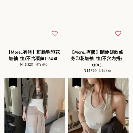
【More..有熊】斑點狗印花
【More..有熊】鬧鈴短款修
短袖T恤(不含項鍊) 13018
身印花短袖T恤(不含內搭)
Sale
NT$ 520
Regular
NT$ 630
13015
price
price
Sale
NT$ 520
Regular
NT$ 630
price
price
優惠
優惠