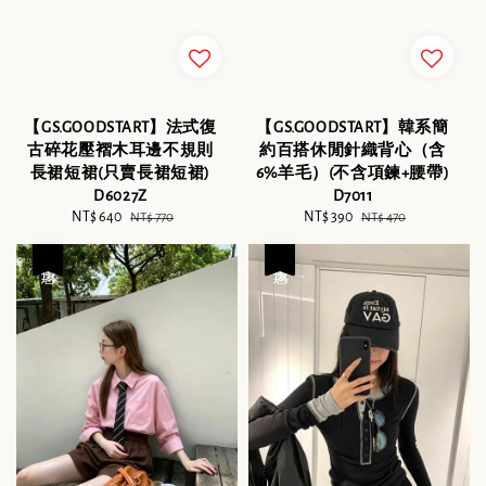
【GS.GOODSTART】法式復
【GS.GOODSTART】韓系簡
古碎花壓褶木耳邊不規則
約百搭休閒針織背心（含
長裙短裙(只賣長裙短裙)
6%羊毛）(不含項鍊+腰帶)
D6027Z
D7011
Sale
NT$ 640
Regular
Sale
NT$ 390
Regular
NT$ 770
NT$ 470
price
price
price
price
優惠
優惠