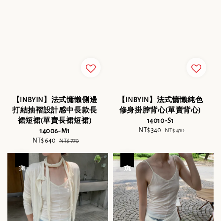
【INBYIN】法式慵懶側邊
【INBYIN】法式慵懶純色
打結抽褶設計感中長款長
修身掛脖背心(單賣背心)
裙短裙(單賣長裙短裙)
14010-S1
Sale
NT$ 340
Regular
14006-M1
NT$ 410
price
price
Sale
NT$ 640
Regular
NT$ 770
price
price
優惠
優惠