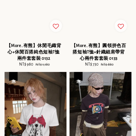
【More..有熊】休閒毛織背
【More..有熊】圓領拼色百
心+休閒百搭純色短袖T恤
搭短袖T恤+針織細肩帶背
兩件套套裝 0132
心兩件套套裝 0133
Sale
NT$ 980
Regular
Sale
NT$ 730
Regular
NT$ 1,180
NT$ 880
price
price
price
price
優惠
優惠