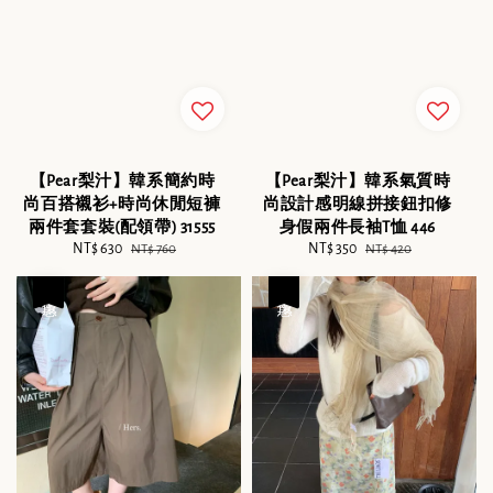
【Pear梨汁】韓系簡約時
【Pear梨汁】韓系氣質時
尚百搭襯衫+時尚休閒短褲
尚設計感明線拼接鈕扣修
兩件套套裝(配領帶) 31555
身假兩件長袖T恤 446
Sale
NT$ 630
Regular
Sale
NT$ 350
Regular
NT$ 760
NT$ 420
price
price
price
price
優惠
優惠