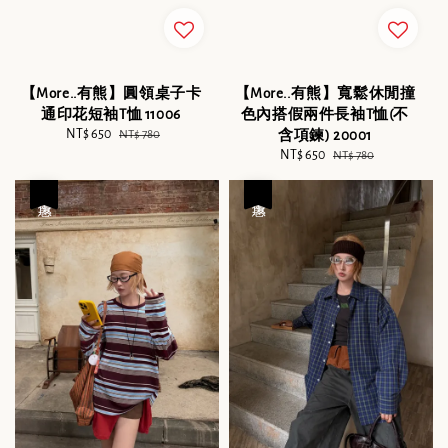
【More..有熊】圓領桌子卡
【More..有熊】寬鬆休閒撞
通印花短袖T恤 11006
色內搭假兩件長袖T恤(不
Sale
NT$ 650
Regular
NT$ 780
含項鍊) 20001
price
price
Sale
NT$ 650
Regular
NT$ 780
price
price
優惠
優惠