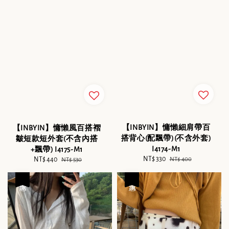
【INBYIN】慵懶細肩帶百
【INBYIN】慵懶風百搭褶
搭背心(配飄帶)(不含外套)
皺短款短外套(不含內搭
I4174-M1
+飄帶) I4175-M1
Sale
NT$ 330
Regular
Sale
NT$ 440
Regular
NT$ 400
NT$ 530
price
price
price
price
優惠
優惠