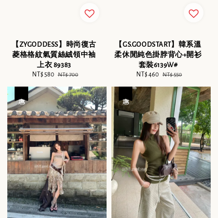
【ZYGODDESS】時尚復古
【GS.GOODSTART】韓系溫
菱格格紋氣質絲絨領中袖
柔休閒純色掛脖背心+開衫
上衣 89383
套裝6139W#
Sale
NT$ 580
Regular
Sale
NT$ 460
Regular
NT$ 700
NT$ 550
price
price
price
price
優惠
優惠