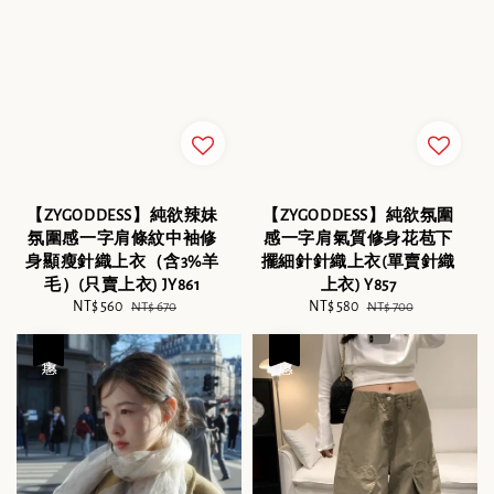
【ZYGODDESS】純欲辣妹
【ZYGODDESS】純欲氛圍
氛圍感一字肩條紋中袖修
感一字肩氣質修身花苞下
身顯瘦針織上衣（含3%羊
擺細針針織上衣(單賣針織
毛）(只賣上衣) JY861
上衣) Y857
Sale
NT$ 560
Regular
Sale
NT$ 580
Regular
NT$ 670
NT$ 700
price
price
price
price
優惠
優惠