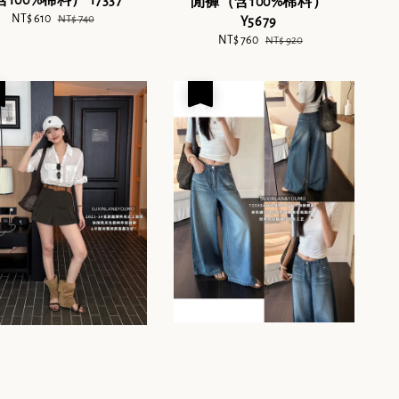
閒褲（含100%棉料）
Sale
NT$ 610
Regular
NT$ 740
Y5679
price
price
Sale
NT$ 760
Regular
NT$ 920
price
price
優惠