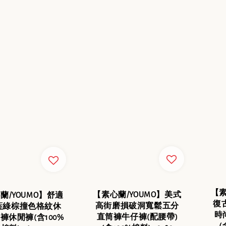
【素
【素心蘭/YOUMO】美式
蘭/YOUMO】舒適
復
高街磨損破洞寬鬆五分
藍綠棕撞色格紋休
時
直筒褲牛仔褲(配腰帶)
褲休閒褲(含100%
（含