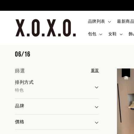
品牌列表
最新商
包包
女鞋
飾
06/16
篩選
重置
優惠
排列方式
特色
品牌
價格