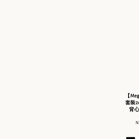
【Me
套裝
背心
Sa
N
pr