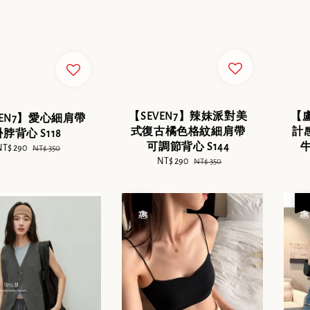
【SEVEN7】辣妹派對美
【
VEN7】愛心細肩帶
式復古橘色格紋細肩帶
計
脖背心 S118
可調節背心 S144
牛
ale
NT$ 290
Regular
NT$ 350
Sale
NT$ 290
Regular
NT$ 350
rice
price
price
price
優惠
優惠