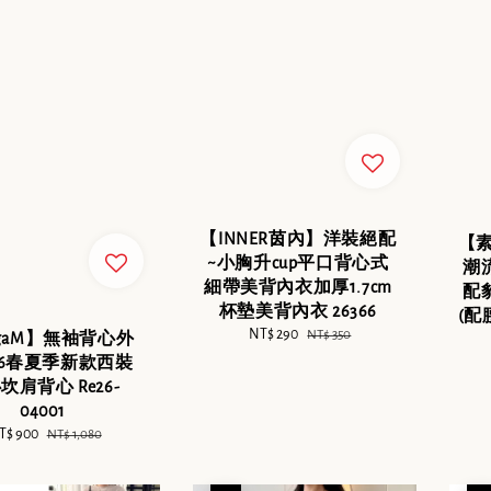
【INNER茵內】洋裝絕配
【素
~小胸升cup平口背心式
潮
細帶美背內衣加厚1.7cm
配
杯墊美背內衣 26366
(配
Sale
NT$ 290
Regular
NT$ 350
gaM】無袖背心外
price
price
26春夏季新款西裝
坎肩背心 Re26-
04001
le
T$ 900
Regular
NT$ 1,080
ice
price