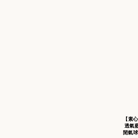
【素心
透氣
閒氣球