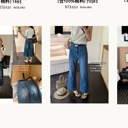
(含100%棉料) 72582
棉料) 1695
Sale
NT$ 650
Regular
NT$ 780
ale
NT$ 630
Regular
NT$ 760
price
price
rice
price
優惠
優惠