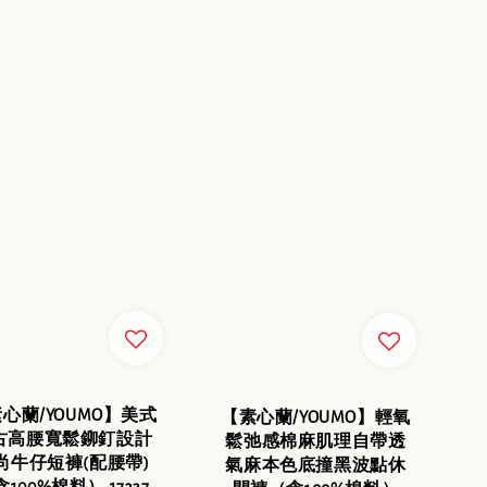
心蘭/YOUMO】美式
【素心蘭/YOUMO】輕氧
古高腰寬鬆鉚釘設計
鬆弛感棉麻肌理自帶透
尚牛仔短褲(配腰帶)
氣麻本色底撞黑波點休
100%棉料） 17337