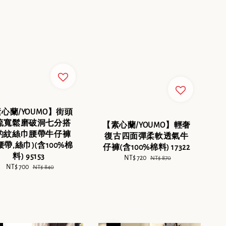
心蘭/YOUMO】街頭
流寬鬆磨破洞七分搭
【素心蘭/YOUMO】輕奢
豹紋絲巾腰帶牛仔褲
復古四面彈柔軟透氣牛
腰帶,絲巾)(含100%棉
仔褲(含100%棉料) 17322
料) 95153
Sale
NT$ 720
Regular
NT$ 870
Sale
NT$ 700
Regular
NT$ 840
price
price
price
price