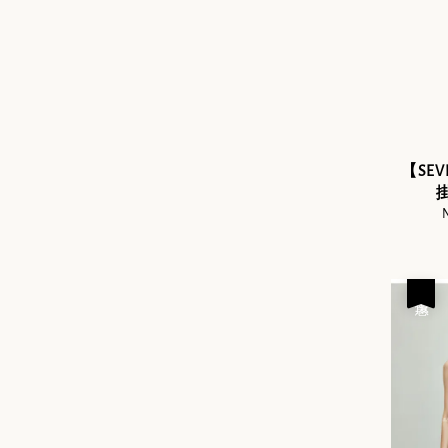
【SE
掛
S
p
優惠