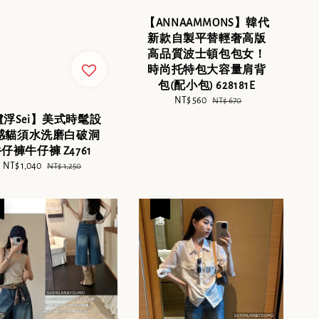
【ANNAAMMONS】韓代
新款自製平替輕奢高版
高品質波士頓包包女！
時尚托特包大容量肩背
包(配小包) 628181E
Sale
NT$ 560
Regular
NT$ 670
price
price
盧浮Sei】美式時髦設
感貓須水洗磨白破洞
仔褲牛仔褲 Z4761
Sale
NT$ 1,040
Regular
NT$ 1,250
price
price
優惠