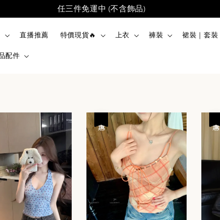
任三件免運中 (不含飾品)
品
直播推薦
特價現貨🔥
上衣
褲裝
裙裝｜套裝
品配件
優惠
優惠