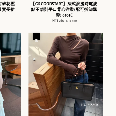
復古碎花壓
【GS.GOODSTART】法式浪漫時髦波
只賣長裙
點不規則平口背心洋裝(配可拆卸飄
帶) 6101C
Sale
NT$ 760
Regular
NT$ 920
price
price
優惠