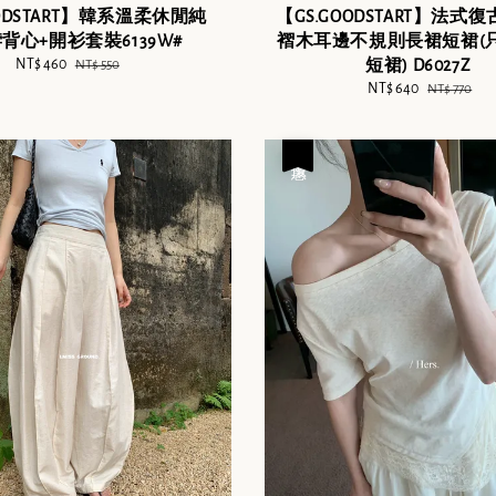
OODSTART】韓系溫柔休閒純
【GS.GOODSTART】法式
背心+開衫套裝6139W#
褶木耳邊不規則長裙短裙(
Sale
NT$ 460
Regular
短裙) D6027Z
NT$ 550
price
price
Sale
NT$ 640
Regular
NT$ 770
price
price
優惠