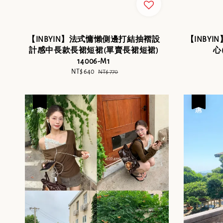
【INBYIN】法式慵懶側邊打結抽褶設
【INBY
計感中長款長裙短裙(單賣長裙短裙)
心(
14006-M1
Sale
NT$ 640
Regular
NT$ 770
price
price
優惠
優惠