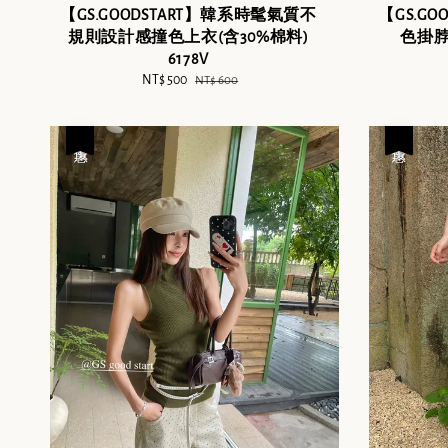
【GS.GOODSTART】韓系時髦氣質不
【GS.G
規則設計感撞色上衣(含30%棉料)
色掛脖
6178V
Sale
NT$ 500
Regular
NT$ 600
price
price
優惠
優惠