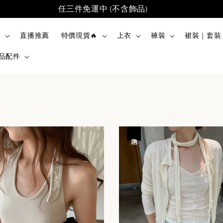
任三件免運中 (不含飾品)
品
直播推薦
特價現貨🔥
上衣
褲裝
裙裝｜套裝
品配件
優惠