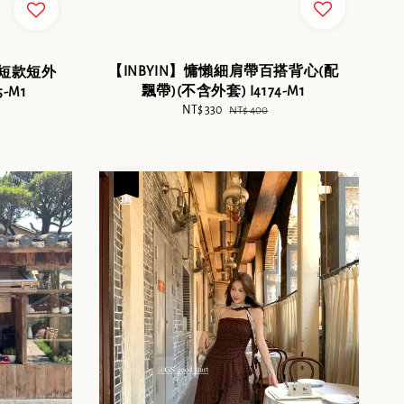
【INBYIN】慵懶細肩帶百搭背心(配
皺短款短外
飄帶)(不含外套) I4174-M1
-M1
Sale
NT$ 330
Regular
NT$ 400
price
price
優惠