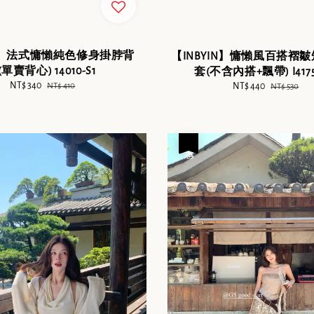
IN】法式慵懶純色修身掛脖背
【INBYIN】慵懶風百搭褶
單賣背心) 14010-S1
套(不含內搭+飄帶) I4175
Sale
NT$ 340
Regular
NT$ 410
Sale
NT$ 440
Regular
NT$ 530
price
price
price
price
優惠