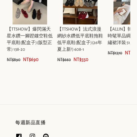
【TTSHOW】爆閃滿天
【TTSHOW】法式浪漫
【ALLIN】韓
星水鑽一腳蹬鏤空鞋低
網紗水鑽低平底鞋拖鞋
時髦單品綢緞
平底鞋(配盒子)(版型正
低平底鞋(配盒子)(26年
繡裙洋裝 5152
常) 138-20
夏上新!) 608-1
NT$11
NT$1370
NT$690
NT$550
NT$890
NT$660
每週新品直播