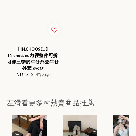
【IN.CHOOSEU】
IN.chooseu內裡整件可拆
可穿三季的牛仔外套牛仔
外套 89925
Sale
NT$ 1,890
Regular
NT$ 2,690
price
price
左滑看更多☞熱賣商品推薦