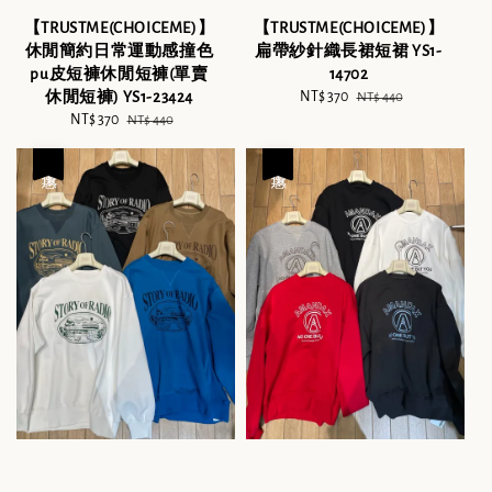
【TRUSTME(CHOICEME)】
【TRUSTME(CHOICEME)】
休閒簡約日常運動感撞色
扁帶紗針織長裙短裙 YS1-
pu皮短褲休閒短褲(單賣
14702
休閒短褲) YS1-23424
Sale
NT$ 370
Regular
NT$ 440
Sale
NT$ 370
Regular
price
price
NT$ 440
price
price
優惠
優惠