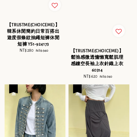
【TRUSTME(CHOICEME)】
韓系休閒簡約日常百搭出
遊度假條紋抽繩短褲休閒
短褲 YS1-924173
Sale
NT$ 280
Regular
【TRUSTME(CHOICEME)】
NT$ 340
price
price
鬆弛感微透慵懶寬鬆肌理
感鏤空長袖上衣針織上衣
60314
Sale
NT$ 620
Regular
NT$ 740
price
price
優惠
優惠