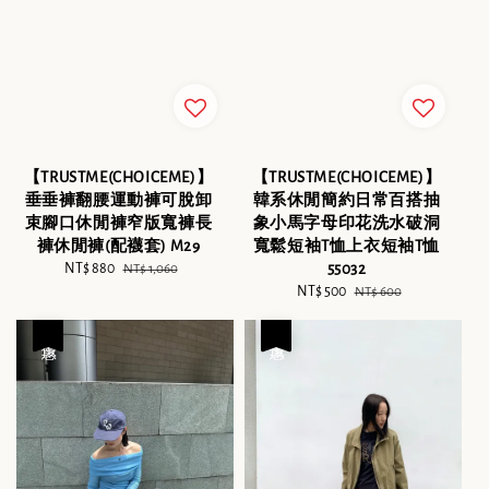
【TRUSTME(CHOICEME)】
【TRUSTME(CHOICEME)】
韓系休閒簡約日常百搭抽
垂垂褲翻腰運動褲可脫卸
象小馬字母印花洗水破洞
束腳口休閒褲窄版寬褲長
寬鬆短袖T恤上衣短袖T恤
褲休閒褲(配襪套) M29
55032
Sale
NT$ 880
Regular
NT$ 1,060
Sale
NT$ 500
Regular
price
price
NT$ 600
price
price
優惠
優惠