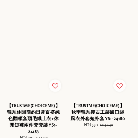
【TRUSTME(CHOICEME)】
【TRUSTME(CHOICEME)】
韓系休閒簡約日常百搭純
秋季韓系復古工裝風口袋
色翻領套頭毛織上衣+休
風衣外套短外套 YS1-24180
閒短褲兩件套套裝 YS1-
Sale
NT$ 530
Regular
NT$ 640
24183
price
price
Sale
NT$ 710
Regular