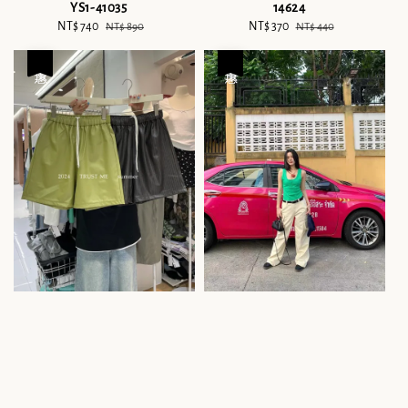
YS1-41035
14624
Sale
NT$ 740
Regular
Sale
NT$ 370
Regular
NT$ 890
NT$ 440
price
price
price
price
優惠
優惠