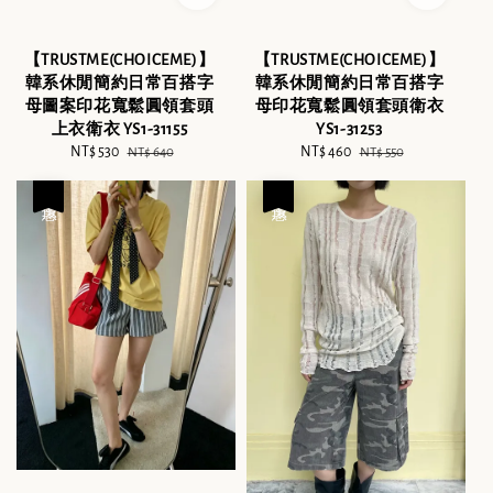
【TRUSTME(CHOICEME)】
【TRUSTME(CHOICEME)】
韓系休閒簡約日常百搭字
韓系休閒簡約日常百搭字
母圖案印花寬鬆圓領套頭
母印花寬鬆圓領套頭衛衣
上衣衛衣 YS1-31155
YS1-31253
Sale
NT$ 530
Regular
Sale
NT$ 460
Regular
NT$ 640
NT$ 550
price
price
price
price
優惠
優惠