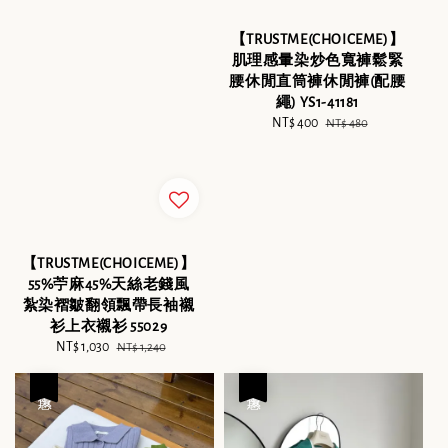
【TRUSTME(CHOICEME)】
肌理感暈染炒色寬褲鬆緊
腰休閒直筒褲休閒褲(配腰
繩) YS1-41181
Sale
NT$ 400
Regular
NT$ 480
price
price
【TRUSTME(CHOICEME)】
55%苧麻45%天絲老錢風
紮染褶皺翻領飄帶長袖襯
衫上衣襯衫 55029
Sale
NT$ 1,030
Regular
NT$ 1,240
price
price
優惠
優惠