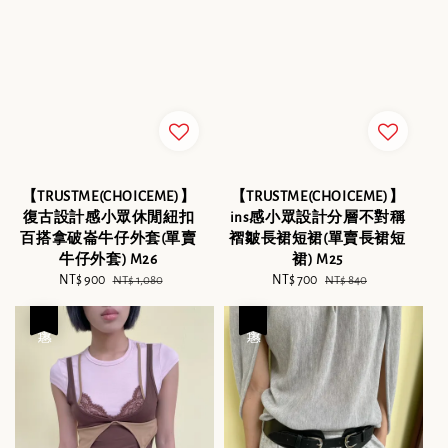
【TRUSTME(CHOICEME)】
【TRUSTME(CHOICEME)】
復古設計感小眾休閒紐扣
ins感小眾設計分層不對稱
百搭拿破崙牛仔外套(單賣
褶皺長裙短裙(單賣長裙短
牛仔外套) M26
裙) M25
Sale
NT$ 900
Regular
Sale
NT$ 700
Regular
NT$ 1,080
NT$ 840
price
price
price
price
優惠
優惠