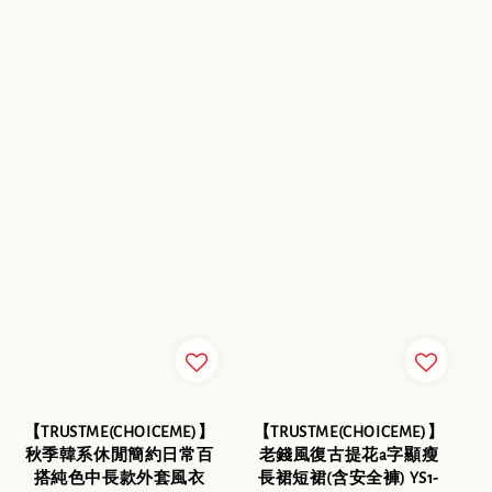
【TRUSTME(CHOICEME)】
【TRUSTME(CHOICEME)】
秋季韓系休閒簡約日常百
老錢風復古提花a字顯瘦
搭純色中長款外套風衣
長裙短裙(含安全褲) YS1-