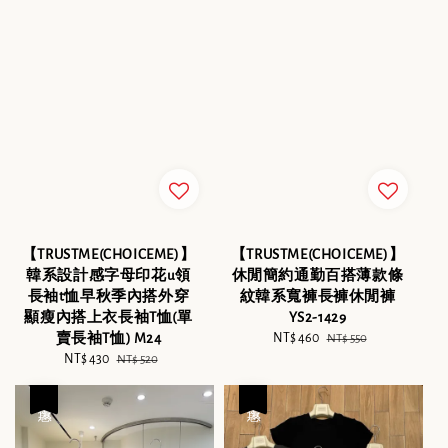
【TRUSTME(CHOICEME)】
【TRUSTME(CHOICEME)】
韓系設計感字母印花u領
休閒簡約通勤百搭薄款條
長袖t恤早秋季內搭外穿
紋韓系寬褲長褲休閒褲
顯瘦內搭上衣長袖T恤(單
YS2-1429
賣長袖T恤) M24
Sale
NT$ 460
Regular
NT$ 550
Sale
NT$ 430
Regular
price
price
NT$ 520
price
price
優惠
優惠