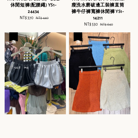
休閒短褲(配腰繩) YS1-
瘦洗水磨破邊工裝褲直筒
24434
褲牛仔褲寬褲休閒褲 YS1-
Sale
NT$ 370
Regular
14211
NT$ 440
price
price
Sale
NT$ 530
Regular
NT$ 640
price
price
優惠
優惠