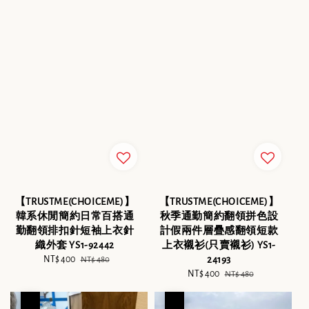
【TRUSTME(CHOICEME)】
【TRUSTME(CHOICEME)】
韓系休閒簡約日常百搭通
秋季通勤簡約翻領拼色設
勤翻領排扣針短袖上衣針
計假兩件層疊感翻領短款
織外套 YS1-92442
上衣襯衫(只賣襯衫) YS1-
Sale
NT$ 400
Regular
24193
NT$ 480
price
price
Sale
NT$ 400
Regular
NT$ 480
price
price
優惠
優惠