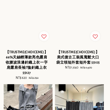
【TRUSTME(CHOICEME)】
【TRUSTME(CHOICEME)】
66%天絲輕薄款亮色露肩
美式復古工裝風寬鬆大口
收腰波浪邊針織上衣一字
袋立領短外套短外套 55105
肩露肩長袖T恤針織上衣
Sale
NT$ 1,640
Regular
NT$ 1,970
55127
price
price
Sale
NT$ 620
Regular
NT$ 750
price
price
優惠
優惠