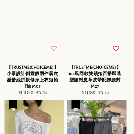
【TRUSTME(CHOICEME)】
【TRUSTME(CHOICEME)】
小眾設計倒置假兩件層次
ins風同款雙鎖扣百搭凹造
感蕾絲拼接修身上衣短袖
型腰封皮革皮帶配飾腰封
T恤 M05
M27
Sale
NT$ 640
Regular
Sale
NT$ 340
Regular
NT$ 770
NT$ 410
price
price
price
price
優惠
優惠