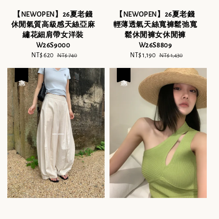
【NEWOPEN】26夏老錢
【NEWOPEN】26夏老錢
休閒氣質高級感天絲亞麻
輕薄透氣天絲寬褲鬆弛寬
繡花細肩帶女洋裝
鬆休閒褲女休閒褲
W26S9000
W26S8809
Sale
NT$ 620
Regular
Sale
NT$ 1,190
Regular
NT$ 740
NT$ 1,430
price
price
price
price
優惠
優惠