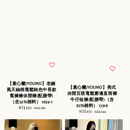
【素心蘭/YOUMO】老錢
【素心蘭/YOUMO】美式
風天絲棉寬鬆純色中長款
休閒百搭寬鬆磨邊直筒褲
寬褲褲休閒褲(配腰帶)
牛仔短褲(配腰帶)（含
（含52%棉料） 1639-1
85%棉料） 17318
Sale
NT$ 650
Regular
NT$ 780
Sale
NT$ 610
Regular
NT$ 740
price
price
price
price
優惠
優惠