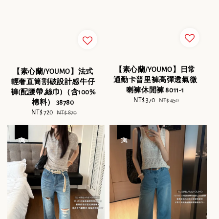
【素心蘭/YOUMO】日常
【素心蘭/YOUMO】法式
通勤卡普里褲高彈透氣微
輕奢直筒割破設計感牛仔
喇褲休閒褲 8011-1
褲(配腰帶,絲巾)（含100%
Sale
NT$ 370
Regular
NT$ 450
棉料） 38780
price
price
Sale
NT$ 720
Regular
NT$ 870
price
price
優惠
優惠