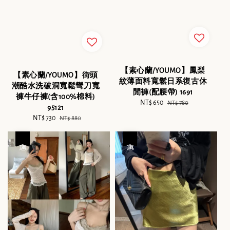
【素心蘭/YOUMO】鳳梨
【素心蘭/YOUMO】街頭
紋薄面料寬鬆日系復古休
潮酷水洗破洞寬鬆彎刀寬
閒褲(配腰帶) 1691
褲牛仔褲(含100%棉料)
Sale
NT$ 650
Regular
NT$ 780
95121
price
price
Sale
NT$ 730
Regular
NT$ 880
price
price
優惠
優惠