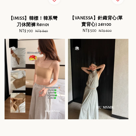
【VANESSA】針織背心(單
【IMISS】韓標！韓系彎
賣背心) 261100
刀休閒褲 R61101
Sale
NT$ 500
Regular
Sale
NT$ 700
Regular
NT$ 600
NT$ 840
price
price
price
price
優惠
優惠