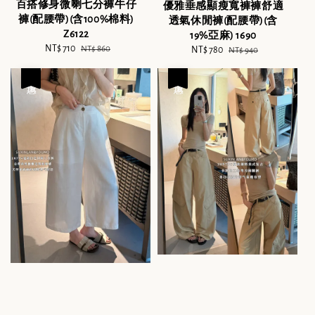
百搭修身微喇七分褲牛仔
優雅垂感顯瘦寬褲褲舒適
褲(配腰帶)(含100%棉料)
透氣休閒褲(配腰帶)(含
Z6122
19%亞麻) 1690
Sale
NT$ 710
Regular
NT$ 860
Sale
NT$ 780
Regular
NT$ 940
price
price
price
price
優惠
優惠