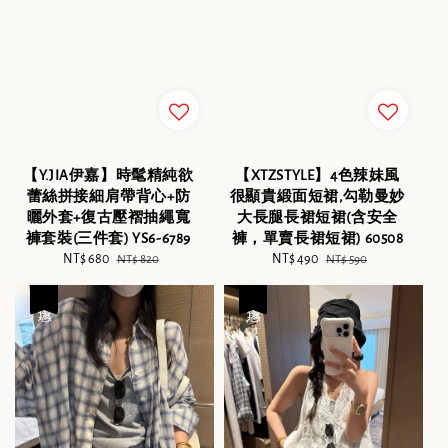
【Y.JIA伊嘉】時髦精純欲
【XTZSTYLE】4色辣妹風
蕾絲拼接細肩帶背心+防
很顯貴緞面短裙,勾勒曼妙
曬外套+復古壓褶抽繩寬
大長腿長裙短裙(含安全
褲套裝(三件套) YS6-6789
褲，單賣長裙短裙) 60508
Sale
NT$ 680
Regular
Sale
NT$ 490
Regular
NT$ 820
NT$ 590
price
price
price
price
優惠
優惠