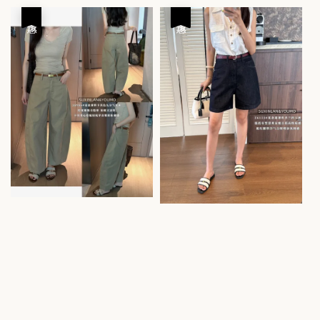
price
price
price
price
優惠
優惠