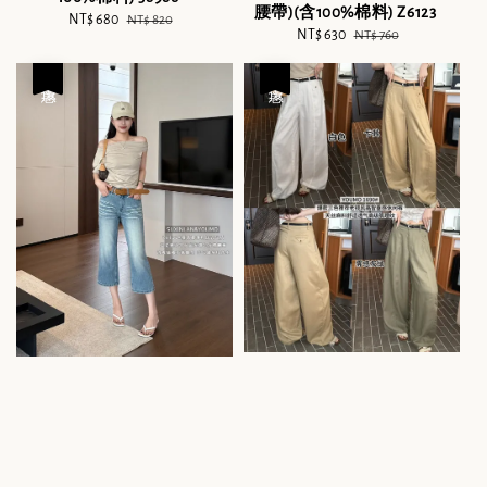
腰帶)(含100%棉料) Z6123
Sale
NT$ 680
Regular
NT$ 820
Sale
NT$ 630
Regular
NT$ 760
price
price
price
price
優惠
優惠