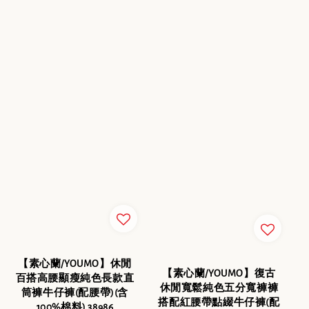
【素心蘭/YOUMO】休閒
【素心蘭/YOUMO】復古
百搭高腰顯瘦純色長款直
休閒寬鬆純色五分寬褲褲
筒褲牛仔褲(配腰帶)(含
搭配紅腰帶點綴牛仔褲(配
100%棉料) 38986