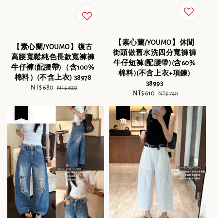
【素心蘭/YOUMO】休閒
【素心蘭/YOUMO】復古
街頭做舊水洗四分寬褲褲
高腰寬鬆純色長款寬褲褲
牛仔短褲(配腰帶)(含60%
牛仔褲(配腰帶)（含100%
棉料)(不含上衣+項鍊)
棉料）(不含上衣) 38978
38993
Sale
NT$ 680
Regular
NT$ 820
Sale
NT$ 610
Regular
NT$ 740
price
price
price
price
優惠
優惠