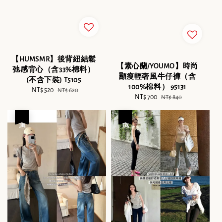
【HUMSMR】後背紐結鬆
【素心蘭/YOUMO】時尚
弛感背心（含33%棉料）
顯瘦輕奢風牛仔褲（含
(不含下裝) T5105
100%棉料） 95131
Sale
NT$ 520
Regular
NT$ 620
Sale
NT$ 700
Regular
NT$ 840
price
price
price
price
優惠
優惠