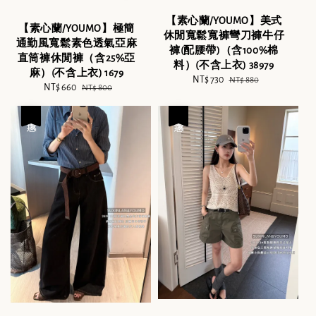
【素心蘭/YOUMO】美式
【素心蘭/YOUMO】極簡
休閒寬鬆寬褲彎刀褲牛仔
通勤風寬鬆素色透氣亞麻
褲(配腰帶)（含100%棉
直筒褲休閒褲（含25%亞
料）(不含上衣) 38979
麻）(不含上衣) 1679
Sale
NT$ 730
Regular
NT$ 880
Sale
NT$ 660
Regular
NT$ 800
price
price
price
price
優惠
優惠