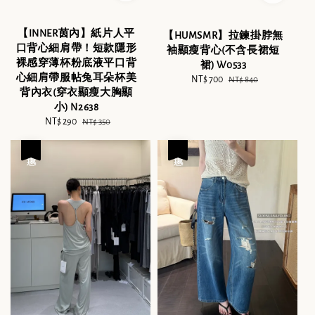
【INNER茵內】紙片人平
【HUMSMR】拉鍊掛脖無
口背心細肩帶！短款隱形
袖顯瘦背心(不含長裙短
裸感穿薄杯粉底液平口背
裙) W0533
心細肩帶服帖兔耳朵杯美
Sale
NT$ 700
Regular
NT$ 840
背內衣(穿衣顯瘦大胸顯
price
price
小) N2638
Sale
NT$ 290
Regular
NT$ 350
price
price
優惠
優惠