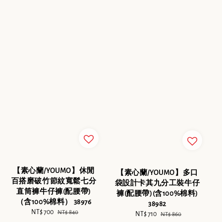
【素心蘭/YOUMO】休閒
【素心蘭/YOUMO】多口
百搭磨破竹節紋寬鬆七分
袋設計卡其九分工裝牛仔
直筒褲牛仔褲(配腰帶)
褲(配腰帶)(含100%棉料)
（含100%棉料） 38976
38982
Sale
NT$ 700
Regular
NT$ 840
Sale
NT$ 710
Regular
NT$ 860