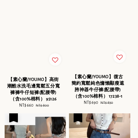
【素心蘭/YOUMO】復古
【素心蘭/YOUMO】高街
簡約寬鬆純色慵懶顯瘦遮
潮酷水洗毛邊寬鬆五分寬
胯神器牛仔褲(配腰帶)
褲褲牛仔短褲(配腰帶)
（含100%棉料） 17238-1
（含100%棉料） 95126
Sale
NT$ 690
Regular
NT$ 830
Sale
NT$ 660
Regular
NT$ 800
price
price
price
price
優惠
優惠