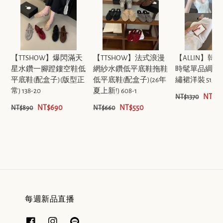
【TTSHOW】爆閃滿天
【TTSHOW】法式浪漫
【ALLIN】韓
星水鑽一腳蹬鏤空鞋低
網紗水鑽低平底鞋拖鞋
時髦單品綢緞
平底鞋(配盒子)(版型正
低平底鞋(配盒子)(26年
繡裙洋裝 5152
常) 138-20
夏上新!) 608-1
NT$11
NT$1370
NT$690
NT$550
NT$890
NT$660
每週新品直播