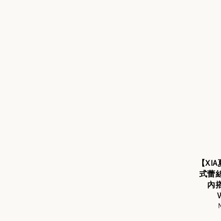
【XI
式蕾
內
S
N
p