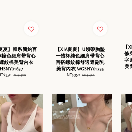
【X
A夏夏】韓系簡約百
【XIA夏夏】U領帶胸墊
修
脖撞色細肩帶背心
一體杯純色細肩帶背心
字
螺紋棉美背內衣
百搭螺紋棉舒適遮副乳
美背
HSNY01637
美背內衣 WGSNY01735
ale
T$ 350
Regular
Sale
NT$ 350
Regular
NT$ 420
NT$ 420
rice
price
price
price
優惠
優惠