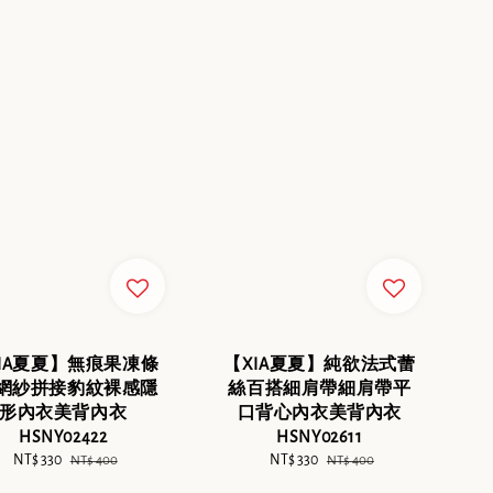
IA夏夏】無痕果凍條
【XIA夏夏】純欲法式蕾
領網紗拼接豹紋裸感隱
絲百搭細肩帶細肩帶平
形內衣美背內衣
口背心內衣美背內衣
HSNY02422
HSNY02611
Sale
NT$ 330
Regular
Sale
NT$ 330
Regular
NT$ 400
NT$ 400
price
price
price
price