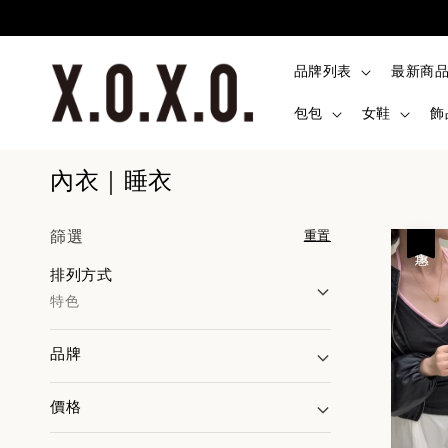
品牌列表
最新商
包包
女鞋
飾
內衣｜睡衣
篩選
重置
優惠
排列方式
特色
品牌
價格