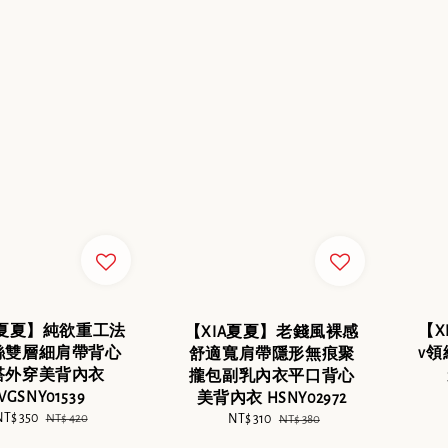
【X
A夏夏】純欲重工法
【XIA夏夏】老錢風裸感
v
絲雙層細肩帶背心
舒適寬肩帶隱形無痕聚
搭外穿美背內衣
攏包副乳內衣平口背心
WGSNY01539
美背內衣 HSNY02972
ale
T$ 350
Regular
Sale
NT$ 310
Regular
NT$ 420
NT$ 380
rice
price
price
price