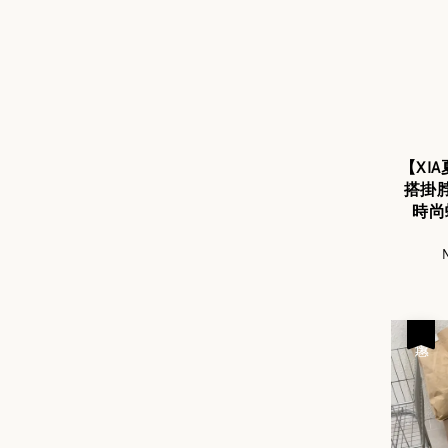
【XI
搭掛
時尚
S
N
p
優惠