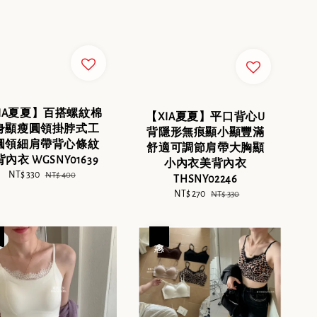
IA夏夏】百搭螺紋棉
【XIA夏夏】平口背心U
身顯瘦圓領掛脖式工
背隱形無痕顯小顯豐滿
圓領細肩帶背心條紋
舒適可調節肩帶大胸顯
內衣 WGSNY01639
小內衣美背內衣
Sale
NT$ 330
Regular
NT$ 400
THSNY02246
price
price
Sale
NT$ 270
Regular
NT$ 330
price
price
優惠