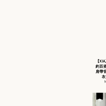
【XI
約百
肩帶
衣
S
N
p
優惠