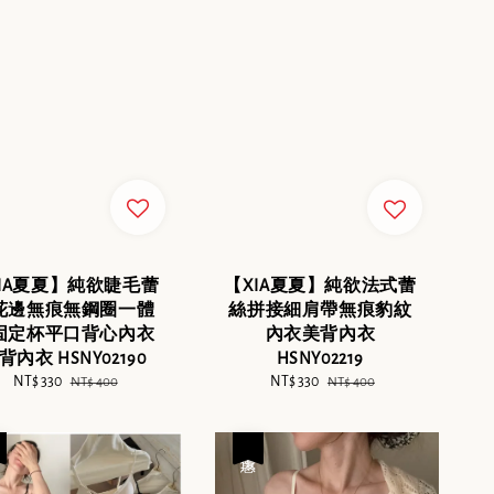
IA夏夏】純欲睫毛蕾
【XIA夏夏】純欲法式蕾
花邊無痕無鋼圈一體
絲拼接細肩帶無痕豹紋
固定杯平口背心內衣
內衣美背內衣
背內衣 HSNY02190
HSNY02219
Sale
NT$ 330
Regular
Sale
NT$ 330
Regular
NT$ 400
NT$ 400
price
price
price
price
優惠