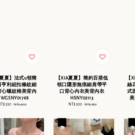
A夏夏】法式u領簡
【XIA夏夏】簡約百搭低
【X
搭亨利紐扣條紋細
領口隱形無痕細肩帶平
絲
背心螺紋棉美背內
口背心內衣美背內衣
式
 WGSNY01768
HSNY02113
美
ale
T$ 330
Regular
Sale
NT$ 300
Regular
NT$ 400
NT$ 360
rice
price
price
price
優惠
優惠