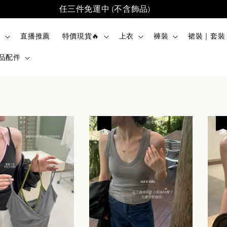
任三件免運中 (不含飾品)
品
直播推薦
特價現貨🔥
上衣
褲裝
裙裝｜套裝
品配件
優惠
優惠