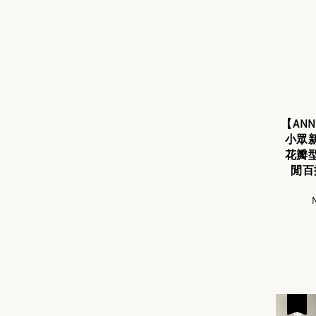
【AN
小眾
花瓣
閒百
S
p
優惠