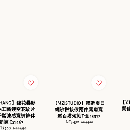
【Y
ZHANG】鏤花疊影
【MZISTUDIO】韓調夏日
質
件工藝鏤空花紋片
網紗拼接假兩件露肩寬
子鬆弛感寬褲褲休
鬆百搭短袖T恤 13317
閒褲 C21467
Sale
NT$ 430
Regular
NT$ 520
price
price
ale
T$ 960
Regular
NT$ 1,150