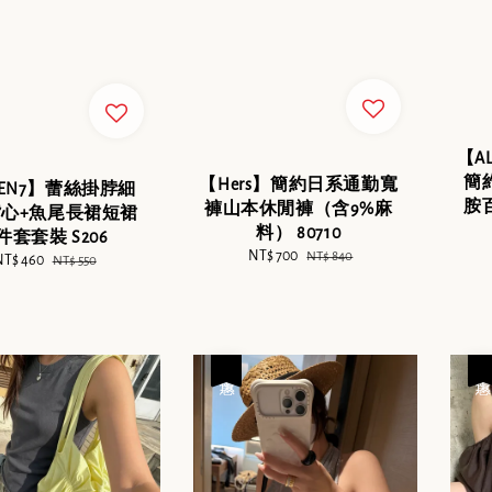
【A
簡
【Hers】簡約日系通勤寬
VEN7】蕾絲掛脖細
胺
褲山本休閒褲（含9%麻
心+魚尾長裙短裙
料） 80710
件套套裝 S206
Sale
NT$ 700
Regular
NT$ 840
ale
NT$ 460
Regular
NT$ 550
price
price
rice
price
優惠
優惠