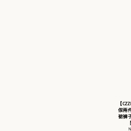
【CZ
假兩
裙褲
S
N