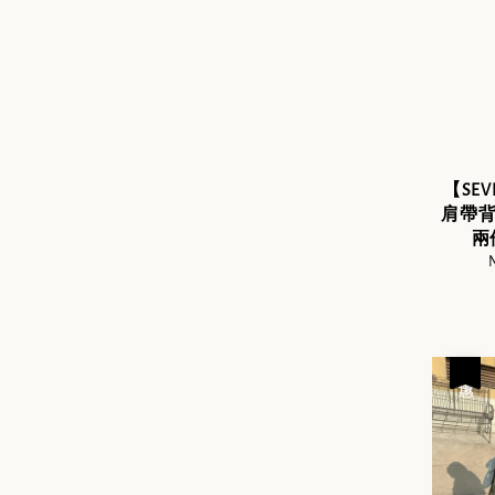
【SE
肩帶背
兩
S
p
優惠