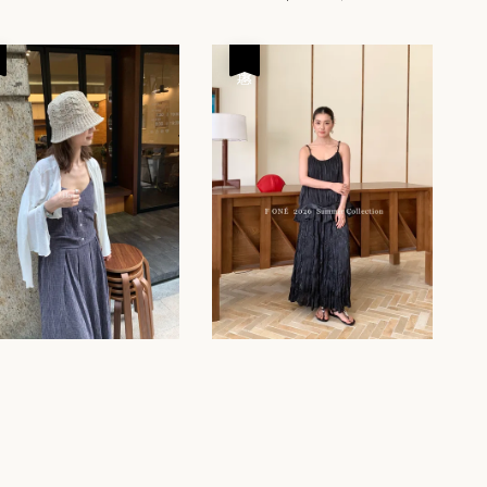
price
price
優惠