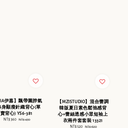
.JIA伊嘉】飄帶圍脖氣
【MZISTUDIO】混合蕾調
修身顯瘦針織背心(單
韓版夏日素色鬆弛感背
賣背心) YS6-381
心+蕾絲透感小眾短袖上
Sale
NT$ 360
Regular
NT$ 430
衣兩件套套裝 13321
price
price
Sale
NT$ 520
Regular
NT$ 620