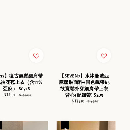
ers】復古氣質細肩帶
【SEVEN7】水冰曼波亞
袖花苞上衣（含11%
麻壓皺面料+同色飄帶純
亞麻） 80718
欲寬鬆外穿細肩帶上衣
Sale
NT$ 520
Regular
背心(配飄帶) S203
NT$ 620
price
price
Sale
NT$ 310
Regular
NT$ 370
price
price
優惠