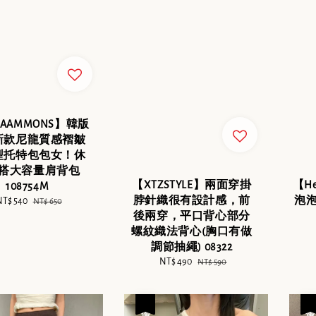
NAAMMONS】韓版
新款尼龍質感褶皺
型托特包包女！休
搭大容量肩背包
【XTZSTYLE】兩面穿掛
【H
108754M
脖針織很有設計感，前
泡泡
ale
NT$ 540
Regular
NT$ 650
後兩穿，平口背心部分
rice
price
螺紋織法背心(胸口有做
調節抽繩) 08322
Sale
NT$ 490
Regular
NT$ 590
price
price
優惠
優惠