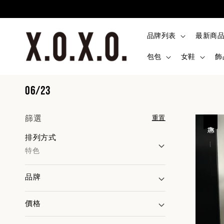
品牌列表
最新商
包包
女鞋
飾
06/23
篩選
重置
優惠
排列方式
特色
品牌
價格