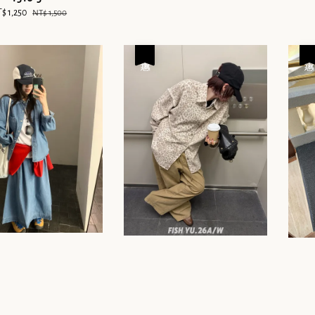
le
$ 1,250
Regular
NT$ 1,500
ice
price
優惠
優惠