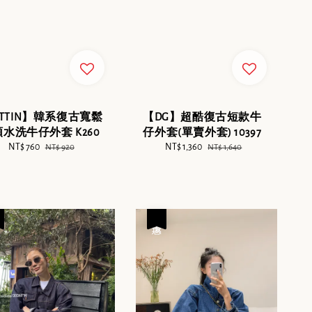
ITTIN】韓系復古寬鬆
【DG】超酷復古短款牛
水洗牛仔外套 K260
仔外套(單賣外套) 10397
Sale
NT$ 760
Regular
Sale
NT$ 1,360
Regular
NT$ 920
NT$ 1,640
price
price
price
price
優惠