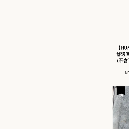
【HU
舒適
(不含
Sa
NT
pr
優惠