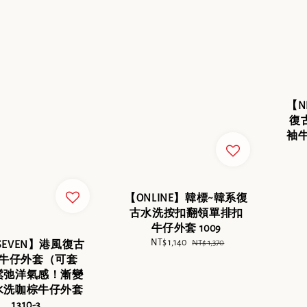
【N
復
袖
【ONLINE】韓標~韓系復
古水洗按扣翻領單排扣
牛仔外套 1009
Sale
NT$ 1,140
Regular
NT$ 1,370
XSEVEN】港風復古
price
price
牛仔外套（可套
鬆弛洋氣感！漸變
水洗咖棕牛仔外套
1310-3