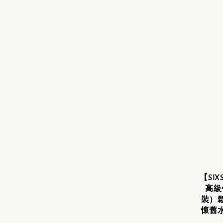
【SI
高級
裝）
懷舊