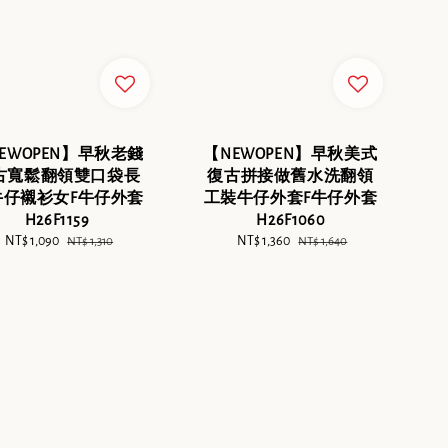
EWOPEN】早秋老錢
【NEWOPEN】早秋美式
古寬鬆翻領雙口袋長
復古拼接做舊水洗翻領
牛仔襯衫女F牛仔外套
工裝牛仔外套F牛仔外套
H26F1159
H26F1060
Sale
NT$ 1,090
Regular
Sale
NT$ 1,360
Regular
NT$ 1,310
NT$ 1,640
price
price
price
price