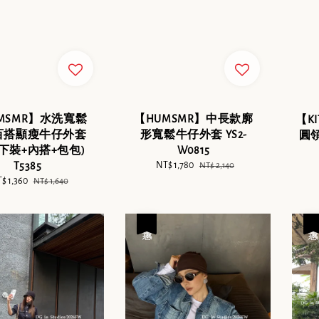
MSMR】水洗寬鬆
【HUMSMR】中長款廓
【K
百搭顯瘦牛仔外套
形寬鬆牛仔外套 YS2-
圓領
下裝+內搭+包包)
W0815
T5385
Sale
NT$ 1,780
Regular
NT$ 2,140
price
price
le
$ 1,360
Regular
NT$ 1,640
ice
price
優惠
優惠