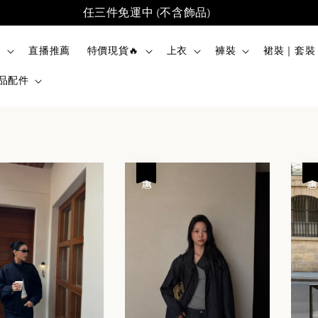
任三件免運中 (不含飾品)
品
直播推薦
特價現貨🔥
上衣
褲裝
裙裝｜套裝
品配件
優惠
優惠