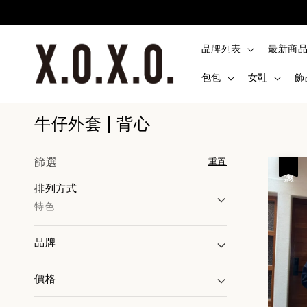
品牌列表
最新商
包包
女鞋
飾
牛仔外套 | 背心
篩選
重置
優惠
排列方式
特色
品牌
價格