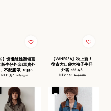
【VANESSA】秋上新！
DG】慵懶隨性翻領寬
復古大口袋大袖子牛仔
大版牛仔外套(單賣外
外套 266078
，不配腰帶) 10396
Sale
NT$ 1,140
Regular
Sale
NT$ 1,590
Regular
NT$ 1,370
NT$ 1,910
price
price
price
price
優惠