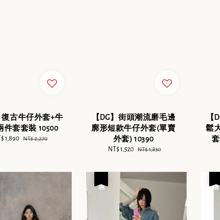
】復古牛仔外套+牛
【DG】街頭潮流磨毛邊
【
件套套裝 10500
廓形短款牛仔外套(單賣
鬆
le
$ 1,890
Regular
外套) 10390
套
NT$ 2,270
ice
price
Sale
NT$ 1,520
Regular
NT$ 1,830
price
price
優惠
優惠