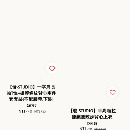
【發·STUDIO】一字肩長
袖T恤+掛脖條紋背心兩件
套套裝(不配腰帶,下裝)
26717
【發·STUDIO】半高領拉
Sale
NT$ 440
Regular
NT$ 530
鍊顯瘦辣妹背心上衣
price
price
26693
Sale
NT$ 310
Regular
NT$ 380