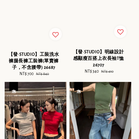
【發·STUDIO】明線設計
【發·STUDIO】工裝洗水
感顯瘦百搭上衣長袖T恤
褲腿長褲工裝褲(單賣褲
26707
子，不含腰帶) 26687
Sale
NT$ 340
Regular
NT$ 410
Sale
NT$ 700
Regular
NT$ 840
price
price
price
price
優惠
優惠