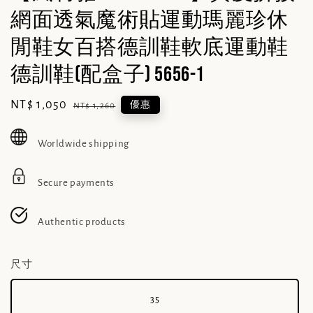
網面透氣魔術貼運動瑪麗珍休
閒鞋女百搭德訓鞋軟底運動鞋
德訓鞋(配盒子) 5656-1
Sale
NT$ 1,050
Regular
優惠
NT$ 1,260
price
price
Worldwide shipping
Secure payments
Authentic products
尺寸
35