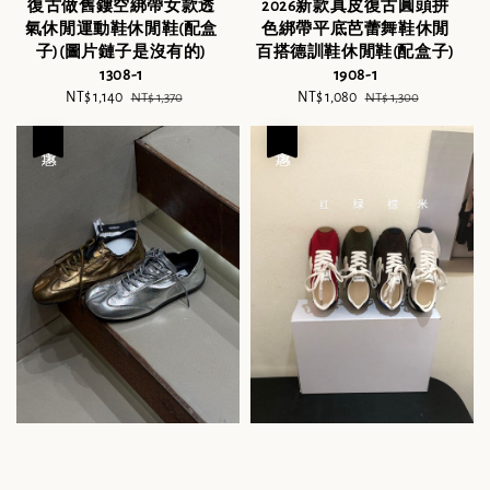
復古做舊鏤空綁帶女款透
2026新款真皮復古圓頭拼
氣休閒運動鞋休閒鞋(配盒
色綁帶平底芭蕾舞鞋休閒
子)(圖片鏈子是沒有的)
百搭德訓鞋休閒鞋(配盒子)
1308-1
1908-1
Sale
NT$ 1,140
Regular
Sale
NT$ 1,080
Regular
NT$ 1,370
NT$ 1,300
price
price
price
price
優惠
優惠