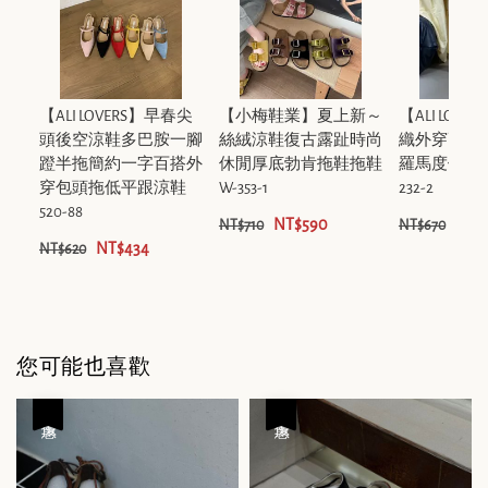
【ALI LOVERS】早春尖
【小梅鞋業】夏上新～
【ALI LOV
頭後空涼鞋多巴胺一腳
絲絨涼鞋復古露趾時尚
織外穿高跟
蹬半拖簡約一字百搭外
休閒厚底勃肯拖鞋拖鞋
羅馬度假風
穿包頭拖低平跟涼鞋
W-353-1
232-2
520-88
NT$590
NT$
NT$710
NT$670
NT$434
NT$620
您可能也喜歡
優惠
優惠