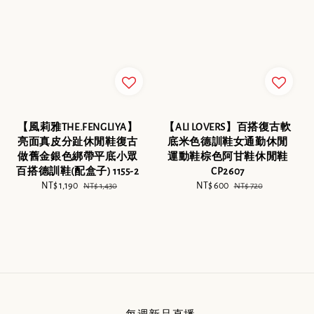
【風莉雅THE.FENGLIYA】
【ALI LOVERS】百搭復古軟
亮面真皮分趾休閒鞋復古
底米色德訓鞋女通勤休閒
做舊金銀色綁帶平底小眾
運動鞋棕色阿甘鞋休閒鞋
百搭德訓鞋(配盒子) 1155-2
CP2607
Sale
NT$ 1,190
Regular
Sale
NT$ 600
Regular
NT$ 1,430
NT$ 720
price
price
price
price