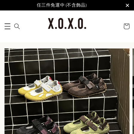
任三件免運中 (不含飾品)