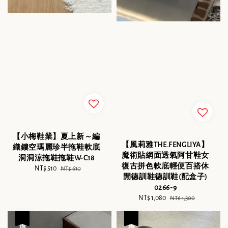
【小梅鞋業】夏上新～編
【風莉雅THE.FENGLIYA】
織鏤空瑪麗珍半拖鞋軟底
魔術貼網面透氣阿甘鞋女
洞洞涼拖鞋拖鞋W-C18
復古拼色軟底輕便百搭休
Sale
NT$ 510
Regular
NT$ 610
閒德訓鞋德訓鞋(配盒子)
price
price
0266-9
Sale
NT$ 1,080
Regular
NT$ 1,300
price
price
優惠
優惠