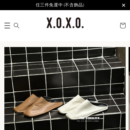
任三件免運中 (不含飾品)