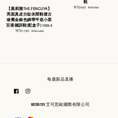
鞋
Sale
NT$ 690
Regular
NT$ 830
【風莉雅THE.FENGLIYA】
price
price
亮面真皮分趾休閒鞋復古
做舊金銀色綁帶平底小眾
百搭德訓鞋(配盒子) 1155-2
Sale
NT$ 1,190
Regular
NT$ 1,430
price
price
每週新品直播
60285135 艾可思歐國際有限公司