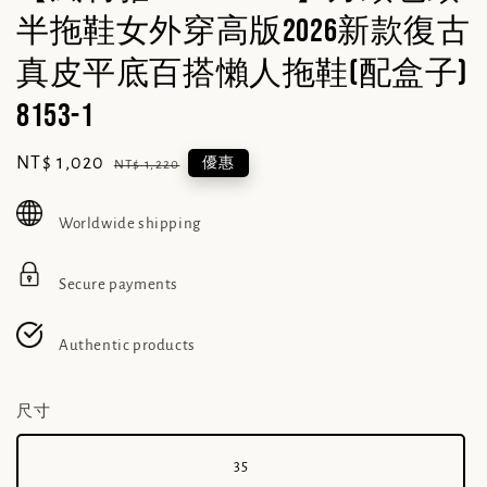
半拖鞋女外穿高版2026新款復古
真皮平底百搭懶人拖鞋(配盒子)
8153-1
Sale
NT$ 1,020
Regular
優惠
NT$ 1,220
price
price
Worldwide shipping
Secure payments
Authentic products
尺寸
35