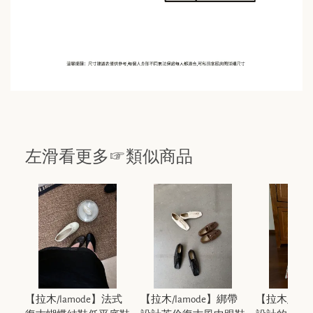
左滑看更多☞類似商品
【拉木/lamode】法式
【拉木/lamode】綁帶
【拉木/lam