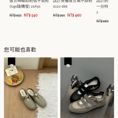
復古蝴蝶結鞋低平底鞋
設計英倫復古風中跟鞋
設計的分趾
(logo隨機發) 26A95
3020-888
一分特別低平底
2
NT$ 540
NT$ 460
NT$ 650
NT$ 560
NT$
NT$ 680
您可能也喜歡
優惠
優惠