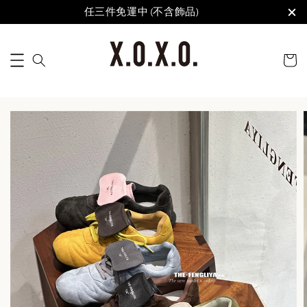
任三件免運中 (不含飾品)