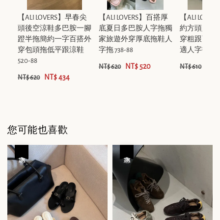
【ALI LOVERS】早春尖
【ALI LOVERS】百搭厚
【ALI LOV
頭後空涼鞋多巴胺一腳
底夏日多巴胺人字拖獨
約方頭人字
蹬半拖簡約一字百搭外
家旅遊外穿厚底拖鞋人
穿粗跟百搭
穿包頭拖低平跟涼鞋
字拖 738-88
適人字拖/ R6
520-88
NT$ 520
NT$ 
NT$ 620
NT$ 610
NT$ 434
NT$ 620
您可能也喜歡
優惠
優惠