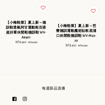
【小梅鞋業】夏上新～德
【小梅鞋業】夏上新～芭
訓鞋透氣阿甘運動鞋百搭
蕾德訓運動魔術貼軟底淺
超好看休閒鞋德訓鞋 WV-
口休閒鞋德訓鞋 WV-M23-
A6901
70
Sale
NT$ 460
Regular
NT$ 550
Sale
NT$ 450
Regular
NT$ 540
price
price
price
price
每週新品直播