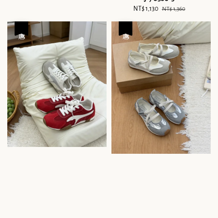
Sale
NT$ 1,130
Regular
NT$ 1,360
price
price
優惠
優惠