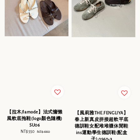
【拉木/lamode】法式慵懶
【風莉雅THE.FENGLIYA】
風軟底拖鞋(logo顏色隨機)
春上新真皮拼接超軟平底
SU06
德訓鞋女配堆堆襪休閒鞋
Sale
NT$ 550
Regular
NT$ 660
ins運動學生德訓鞋(配盒
price
price
子) 0560-3