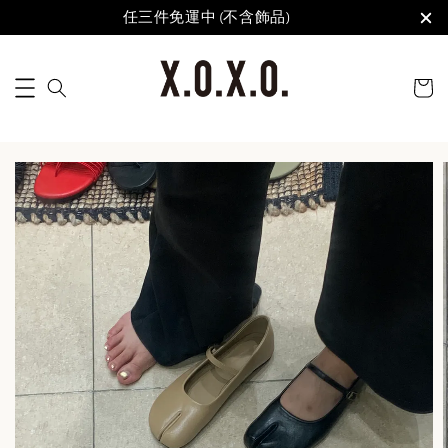
任三件免運中 (不含飾品)