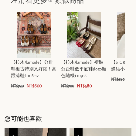
左滑看更多☞類似商品
【拉木/lamode】分趾
【拉木/lamode】褶皺
【STORM
鞋復古特別又好搭！高
分趾鞋低平底鞋(logo顏
蝶結小跟拖鞋 p
跟涼鞋 b108-12
色隨機) 109-6
NT$
NT$680
NT$600
NT$580
NT$720
NT$700
您可能也喜歡
優惠
優惠