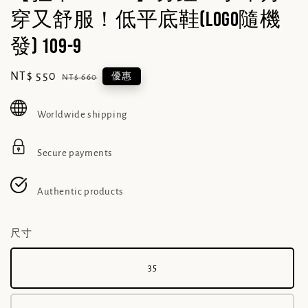
穿又舒服！低平底鞋(logo隨機
發) 109-9
Sale
NT$ 550
Regular
優惠
NT$ 660
price
price
Worldwide shipping
Secure payments
Authentic products
尺寸
35