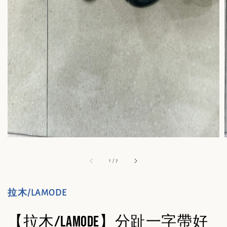
1
/
7
拉木/LAMODE
【拉木/lamode】分趾一字帶好