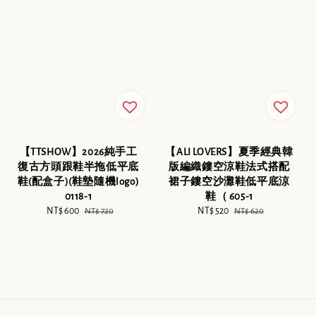
【TTSHOW】2026純手工
【ALI LOVERS】夏季經典韓
復古方頭跟鞋半拖低平底
版編織鏤空涼鞋法式搭配
鞋(配盒子)(鞋墊隨機logo)
裙子鏤空沙灘鞋低平底涼
0118-1
鞋（ 605-1
Sale
NT$ 600
Regular
Sale
NT$ 520
Regular
NT$ 720
NT$ 620
price
price
price
price