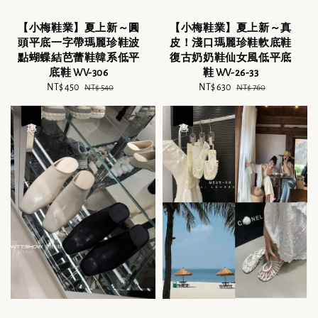
【小梅鞋業】夏上新～圓
【小梅鞋業】夏上新～真
頭平底一字帶瑪麗珍鞋波
皮！淺口瑪麗珍鞋軟底鞋
點蝴蝶結芭蕾鞋韓系低平
復古奶奶鞋仙女風低平底
底鞋 WV-306
鞋 WV-26-33
Sale
NT$ 450
Regular
Sale
NT$ 630
Regular
NT$ 540
NT$ 760
price
price
price
price
優惠
優惠