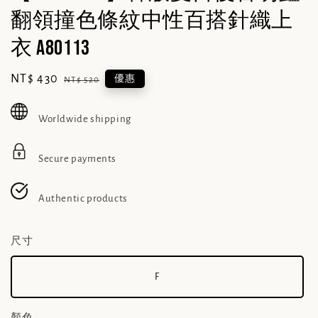
翻領撞色條紋中性百搭針織上
衣 A80113
Sale
NT$ 430
Regular
優惠
NT$ 520
price
price
Worldwide shipping
Secure payments
Authentic products
尺寸
F
顏色