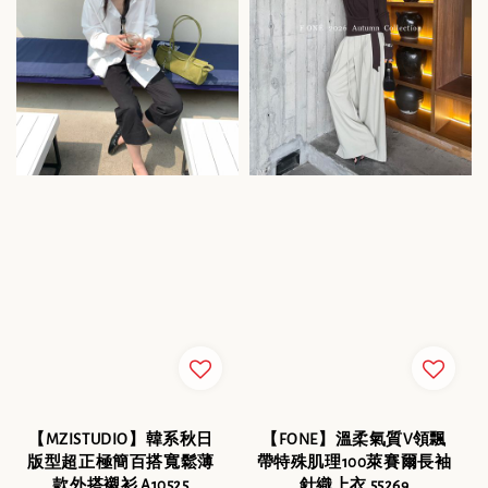
【MZISTUDIO】韓系秋日
【FONE】溫柔氣質V領飄
版型超正極簡百搭寬鬆薄
帶特殊肌理100萊賽爾長袖
款外搭襯衫 A10525
針織上衣 55269