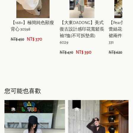
【168+】極簡純色顯瘦
【大東DADONG】美式
【Pear梨
背心 30598
復古設計感印花寬鬆長
蕾絲花邊上
袖T恤(不可拆墊肩)
裙兩件套裝(
NT$ 370
NT$ 450
6029
331
NT$ 390
NT$
NT$ 470
NT$ 620
您可能也喜歡
優惠
優惠