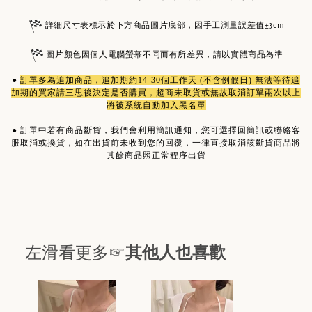
詳細尺寸表標示於下方商品圖片底部，因手工測量誤差值±3cm
圖片顏色因個人電腦螢幕不同而有所差異，請以實體商品為準
●
訂單多為
追加商品
，追加期約14-30個工作天 (不含例假日) 無法等待追
加期的買家請三思後決定是否購買，超商未取貨或無故取消訂單兩次以上
將被系統自動加入黑名單
●
訂單中若有商品斷貨，我們會利用簡訊通知，您可選擇回簡訊或聯絡客
服取消或換貨，如在出貨前未收到您的回覆，一律直接取消該斷貨商品將
其餘商品照正常程序出貨
左滑看更多☞
其他人也喜歡