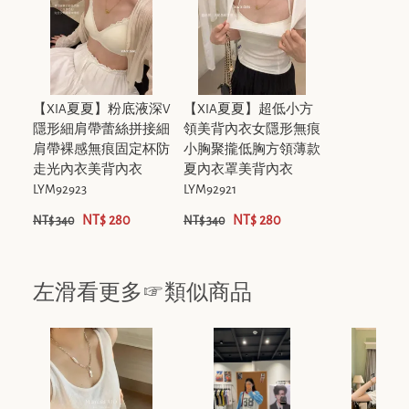
【XIA夏夏】粉底液深V
【XIA夏夏】超低小方
隱形細肩帶蕾絲拼接細
領美背內衣女隱形無痕
肩帶裸感無痕固定杯防
小胸聚攏低胸方領薄款
走光內衣美背內衣
夏內衣罩美背內衣
LYM92923
LYM92921
NT$ 280
NT$ 280
NT$ 340
NT$ 340
左滑看更多☞類似商品