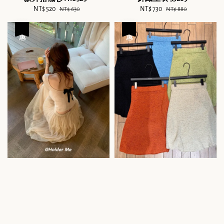
Sale
NT$ 520
Regular
Sale
NT$ 730
Regular
NT$ 630
NT$ 880
price
price
price
price
優惠
優惠