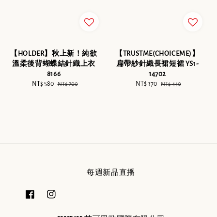
【HOLDER】秋上新！純欲
【TRUSTME(CHOICEME)】
溫柔後背蝴蝶結針織上衣
扁帶紗針織長裙短裙 YS1-
8166
14702
Sale
NT$ 580
Regular
Sale
NT$ 370
Regular
NT$ 700
NT$ 440
price
price
price
price
每週新品直播