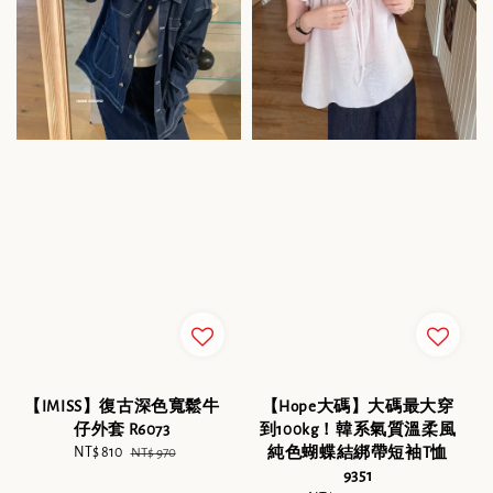
【IMISS】復古深色寬鬆牛
【Hope大碼】大碼最大穿
仔外套 R6073
到100kg！韓系氣質溫柔風
Sale
NT$ 810
Regular
純色蝴蝶結綁帶短袖T恤
NT$ 970
price
price
9351