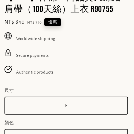
肩帶（100天絲）上衣 R90755
Sale
NT$ 640
Regular
優惠
NT$ 770
price
price
Worldwide shipping
Secure payments
Authentic products
尺寸
F
顏色