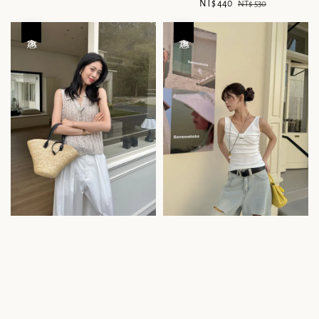
Sale
NT$ 440
Regular
NT$ 530
price
price
優惠
優惠