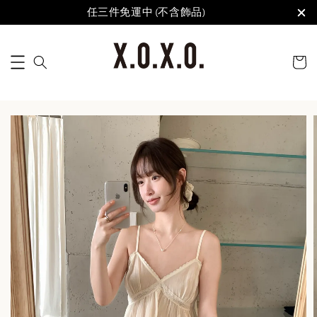
任三件免運中 (不含飾品)