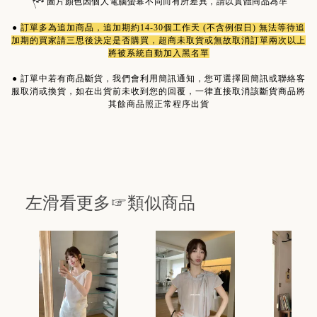
圖片顏色因個人電腦螢幕不同而有所差異，請以實體商品為準
●
訂單多為
追加商品
，追加期約14-30個工作天 (不含例假日) 無法等待追
加期的買家請三思後決定是否購買，超商未取貨或無故取消訂單兩次以上
將被系統自動加入黑名單
●
訂單中若有商品斷貨，我們會利用簡訊通知，您可選擇回簡訊或聯絡客
服取消或換貨，如在出貨前未收到您的回覆，一律直接取消該斷貨商品將
其餘商品照正常程序出貨
左滑看更多☞類似商品