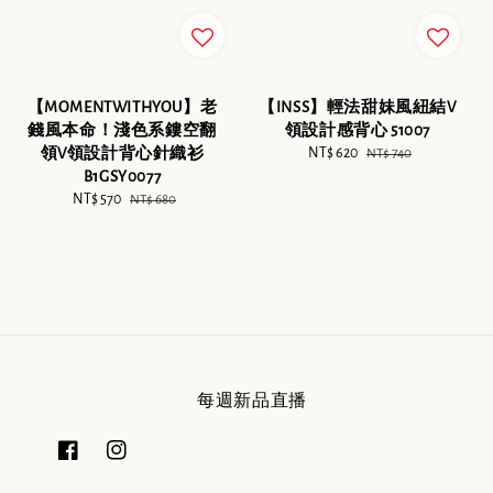
【MOMENTWITHYOU】老
【INSS】輕法甜妹風紐結V
錢風本命！淺色系鏤空翻
領設計感背心 51007
領V領設計背心針織衫
Sale
NT$ 620
Regular
NT$ 740
B1GSY0077
price
price
Sale
NT$ 570
Regular
NT$ 680
price
price
每週新品直播