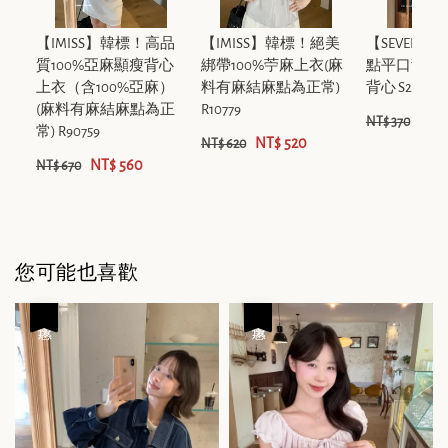
【IMISS】韓標！高品
【IMISS】韓標！絕美
【SEVEN7
質100%亞麻顯瘦背心
綁帶100%苧麻上衣(麻
點平口背心
上衣（含100%亞麻）
料有麻結麻點為正常)
背心 S210
(麻料有麻結麻點為正
R10779
NT$ 
NT$ 370
常) R90759
NT$ 520
NT$ 620
NT$ 560
NT$ 670
您可能也喜歡
優惠
優惠