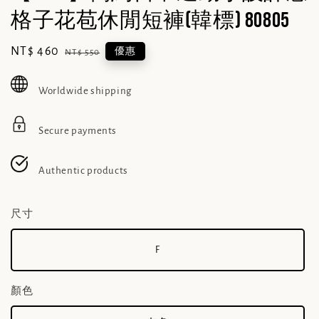
格子花苞休閒短褲(韓標) 80805
Sale
NT$ 460
Regular
優惠
NT$ 550
price
price
Worldwide shipping
Secure payments
Authentic products
尺寸
F
顏色