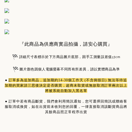
『此商品為供應商實品拍攝，請安心購買』
詳細尺寸表標示於下方商品圖片底部，因手工測量誤差值±3cm
圖片顏色因個人電腦螢幕不同而有所差異，請以實體商品為準
●
訂單多為
追加商品
，追加期約14-30個工作天 (不含例假日) 無法等待追
加期的買家請三思後決定是否購買，超商未取貨或無故取消訂單兩次以上
將被系統自動加入黑名單
●
訂單中若有商品斷貨，我們會利用簡訊通知，您可選擇回簡訊或聯絡客
服取消或換貨，如在出貨前未收到您的回覆，一律直接取消該斷貨商品將
其餘商品照正常程序出貨