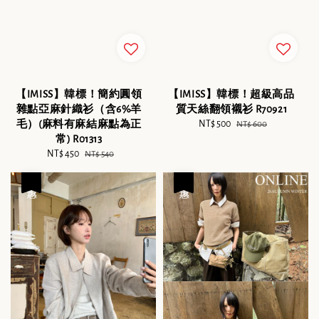
【IMISS】韓標！簡約圓領
【IMISS】韓標！超級高品
雜點亞麻針織衫（含6%羊
質天絲翻領襯衫 R70921
毛）(麻料有麻結麻點為正
Sale
NT$ 500
Regular
NT$ 600
常) R01313
price
price
Sale
NT$ 450
Regular
NT$ 540
price
price
優惠
優惠