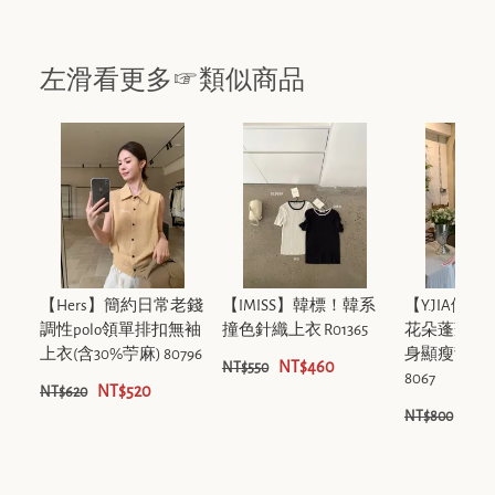
左滑看更多☞類似商品
【Hers】簡約日常老錢
【IMISS】韓標！韓系
【Y.JIA伊
調性polo領單排扣無袖
撞色針織上衣 R01365
花朵蓬蓬長
上衣(含30%苧麻) 80796
身顯瘦背心套裝
NT$460
NT$550
8067
NT$520
NT$620
NT$
NT$800