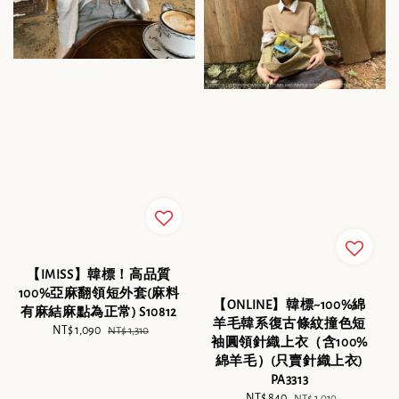
【IMISS】韓標！高品質
100%亞麻翻領短外套(麻料
【ONLINE】韓標~100%綿
有麻結麻點為正常) S10812
羊毛韓系復古條紋撞色短
Sale
NT$ 1,090
Regular
NT$ 1,310
袖圓領針織上衣（含100%
price
price
綿羊毛）(只賣針織上衣)
PA3313
Sale
NT$ 840
Regular
NT$ 1,010