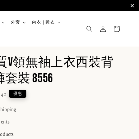
外套
內衣｜睡衣
6棉質V領無袖上衣西裝背
套裝 8556
lar
優惠
440
e
shipping
ments
roducts