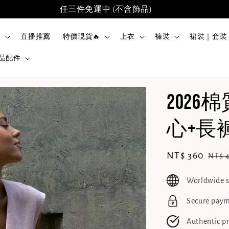
任三件免運中 (不含飾品)
品
直播推薦
特價現貨🔥
上衣
褲裝
裙裝｜套裝
品配件
202
心+長褲
Sale
NT$ 360
Regu
NT$ 
price
pric
Worldwide 
Secure pay
Authentic p