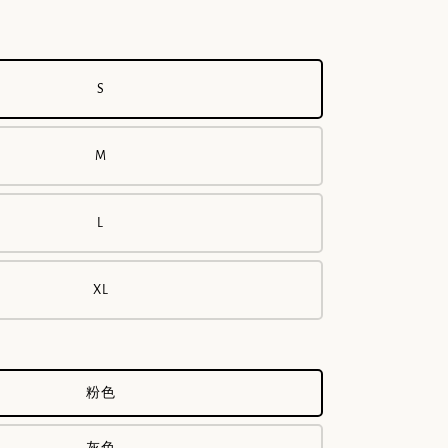
S
M
L
XL
粉色
灰色