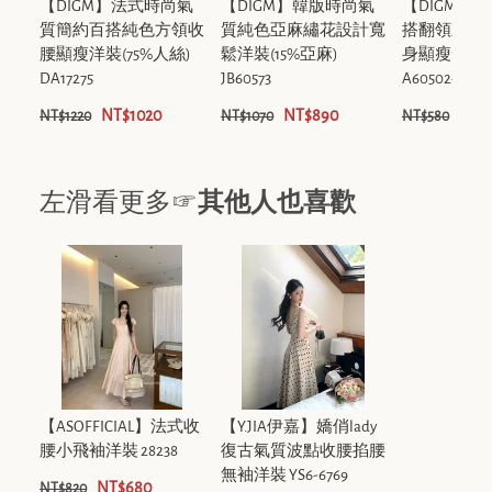
【DIGM】法式時尚氣
【DIGM】韓版時尚氣
【DIGM】
質簡約百搭純色方領收
質純色亞麻繡花設計寬
搭翻領刺繡
腰顯瘦洋裝(75%人絲)
鬆洋裝(15%亞麻)
身顯瘦短袖P
DA17275
JB60573
A60502-1
NT$1020
NT$890
NT$
NT$1220
NT$1070
NT$580
左滑看更多☞
其他人也喜歡
【ASOFFICIAL】法式收
【Y.JIA伊嘉】嬌俏lady
腰小飛袖洋裝 28238
復古氣質波點收腰掐腰
無袖洋裝 YS6-6769
NT$680
NT$820