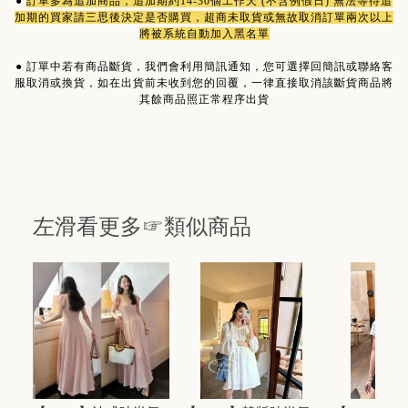
●
訂單多為
追加商品
，追加期約14-30個工作天 (不含例假日) 無法等待追
加期的買家請三思後決定是否購買，超商未取貨或無故取消訂單兩次以上
將被系統自動加入黑名單
●
訂單中若有商品斷貨，我們會利用簡訊通知，您可選擇回簡訊或聯絡客
服取消或換貨，如在出貨前未收到您的回覆，一律直接取消該斷貨商品將
其餘商品照正常程序出貨
左滑看更多☞類似商品