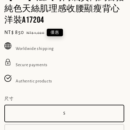
純色天絲肌理感收腰顯瘦背心
洋裝A17204
Sale
NT$ 850
Regular
優惠
NT$ 1,020
price
price
Worldwide shipping
Secure payments
Authentic products
尺寸
S