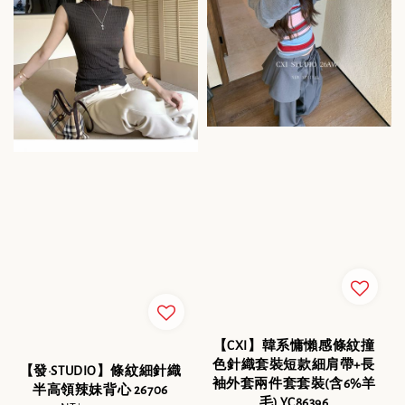
【CXI】韓系慵懶感條紋撞
色針織套裝短款細肩帶+長
【發·STUDIO】條紋細針織
袖外套兩件套套裝(含6%羊
半高領辣妹背心 26706
毛) YC86396