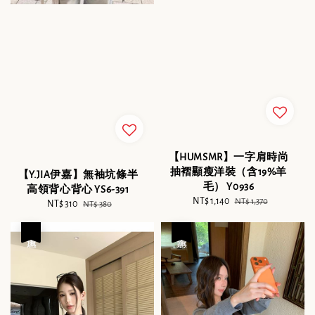
【HUMSMR】一字肩時尚
抽褶顯瘦洋裝（含19%羊
【Y.JIA伊嘉】無袖坑條半
毛） Y0936
高領背心背心 YS6-391
Sale
NT$ 1,140
Regular
NT$ 1,370
Sale
NT$ 310
Regular
NT$ 380
price
price
price
price
優惠
優惠