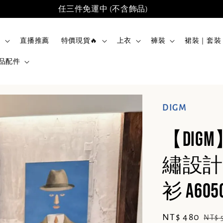
任三件免運中 (不含飾品)
品
直播推薦
特價現貨🔥
上衣
褲裝
裙裝｜套裝
品配件
DIGM
【DI
繡設計
衫 A605
Sale
NT$ 480
Reg
NT$ 