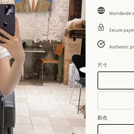
price
pric
Worldwide 
Secure pay
Authentic p
尺寸
顏色