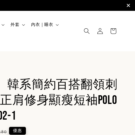
外套
內衣｜睡衣
GM】韓系簡約百搭翻領刺
正肩修身顯瘦短袖POLO
02-1
ular
優惠
580