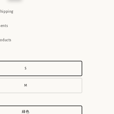
e
shipping
ments
roducts
S
M
綠色