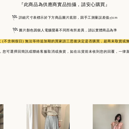
『此商品為供應商實品拍攝，請安心購買』
詳細尺寸表標示於下方商品圖片底部，因手工測量誤差值±3cm
圖片顏色因個人電腦螢幕不同而有所差異，請以實體商品為準
作天 (不含例假日) 無法等待追加期的買家請三思後決定是否購買，超商未取貨
，您可選擇回簡訊或聯絡客服取消或換貨，如在出貨前未收到您的回覆，一律