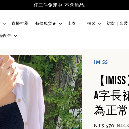
任三件免運中 (不含飾品)
品
直播推薦
特價現貨🔥
上衣
褲裝
裙裝｜套裝
品配件
IMISS
【IM
A字長
為正常) 
Sale
NT$ 570
Regu
NT$ 