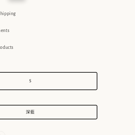
e
shipping
ments
roducts
S
深藍