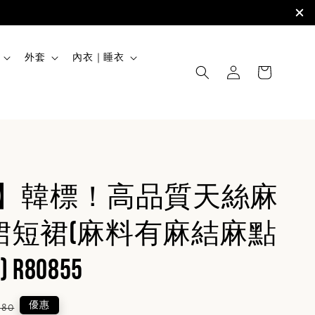
外套
內衣｜睡衣
ISS】韓標！高品質天絲麻
裙短裙(麻料有麻結麻點
R80855
lar
優惠
680