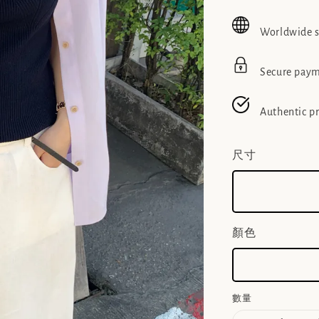
price
pric
Worldwide 
Secure pay
Authentic p
尺寸
顏色
數量