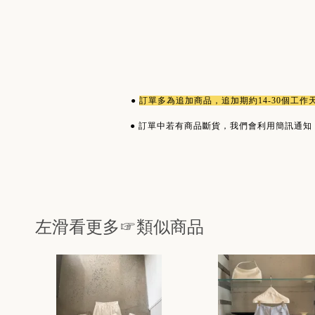
●
訂單多為
追加商品
，追加期約14-30個工
●
訂單中若有商品斷貨，我們會利用簡訊通知
左滑看更多☞類似商品