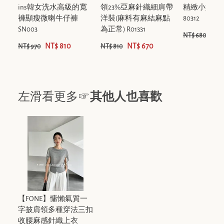
ins韓女洗水高級的寬
領23%亞麻針織細肩帶
精緻小娃娃
褲顯瘦微喇牛仔褲
洋裝(麻料有麻結麻點
80312
SN003
為正常) R01331
NT$
NT$ 680
NT$ 810
NT$ 670
NT$ 970
NT$ 810
左滑看更多☞
其他人也喜歡
【FONE】慵懶氣質一
字披肩領多種穿法三扣
收腰麻感針織上衣