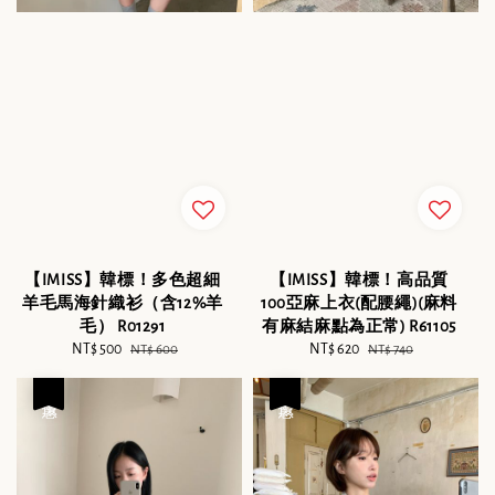
【IMISS】韓標！多色超細
【IMISS】韓標！高品質
羊毛馬海針織衫（含12%羊
100亞麻上衣(配腰繩)(麻料
毛） R01291
有麻結麻點為正常) R61105
Sale
NT$ 500
Regular
Sale
NT$ 620
Regular
NT$ 600
NT$ 740
price
price
price
price
優惠
優惠