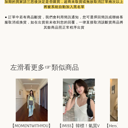
加期的買家請三思後決定是否購買，超商未取貨或無故取消訂單兩次以上
將被系統自動加入黑名單
●
訂單中若有商品斷貨，我們會利用簡訊通知，您可選擇回簡訊或聯絡客
服取消或換貨，如在出貨前未收到您的回覆，一律直接取消該斷貨商品將
其餘商品照正常程序出貨
左滑看更多☞類似商品
【MOMENTWITHYOU】
【IMISS】韓標！氣質V
【Hers】