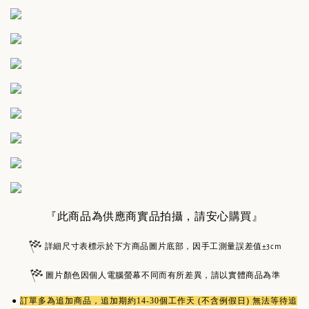
『此商品為供應商實品拍攝，請安心購買』
詳細尺寸表標示於下方商品圖片底部，因手工測量誤差值±3cm
圖片顏色因個人電腦螢幕不同而有所差異，請以實體商品為準
●
訂單多為
追加商品
，追加期約14-30個工作天 (不含例假日) 無法等待追