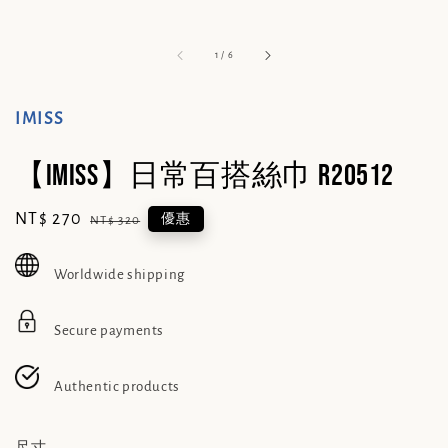
1
/
6
IMISS
【IMISS】日常百搭絲巾 R20512
Sale
NT$ 270
Regular
優惠
NT$ 320
price
price
Worldwide shipping
Secure payments
Authentic products
尺寸