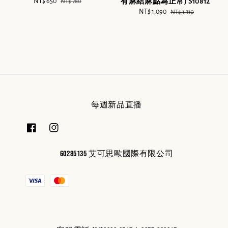
Sale
NT$ 650
Regular
有麻結麻點為正常) S10812
NT$ 780
price
price
Sale
NT$ 1,090
Regular
NT$ 1,310
price
price
每週新品直播
60285135 艾可思歐國際有限公司