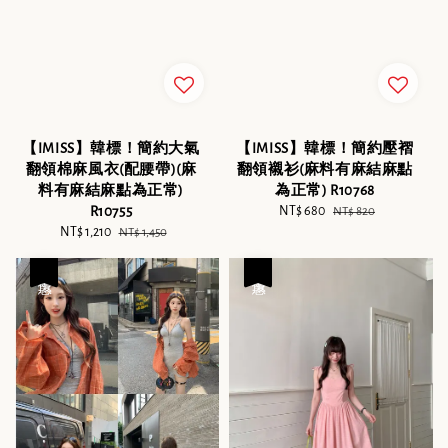
【IMISS】韓標！簡約大氣
【IMISS】韓標！簡約壓褶
翻領棉麻風衣(配腰帶)(麻
翻領襯衫(麻料有麻結麻點
料有麻結麻點為正常)
為正常) R10768
R10755
Sale
NT$ 680
Regular
NT$ 820
Sale
NT$ 1,210
Regular
price
price
NT$ 1,450
price
price
優惠
優惠