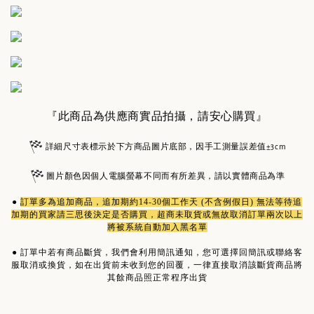
『此商品為供應商實品拍攝，請安心購買』
詳細尺寸表標示於下方商品圖片底部，因手工測量誤差值±3cm
圖片顏色因個人電腦螢幕不同而有所差異，請以實體商品為準
●
訂單多為
追加商品
，追加期約14-30個工作天 (不含例假日) 無法等待追
加期的買家請三思後決定是否購買，超商未取貨或無故取消訂單兩次以上
將被系統自動加入黑名單
●
訂單中若有商品斷貨，我們會利用簡訊通知，您可選擇回簡訊或聯絡客
服取消或換貨，如在出貨前未收到您的回覆，一律直接取消該斷貨商品將
其餘商品照正常程序出貨