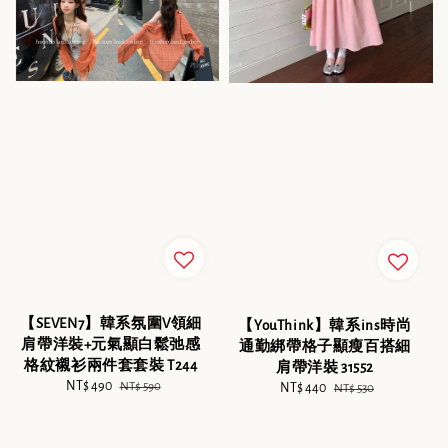
【SEVEN7】韓系氛圍V領細
【YouThink】韓系ins時尚
肩帶洋裝+元氣顯白鬆弛感
通勤綁帶格子顯瘦百搭細
格紋襯衫兩件套套裝 T244
肩帶洋裝 31552
Sale
NT$ 490
Regular
NT$ 590
Sale
NT$ 440
Regular
NT$ 530
price
price
price
price