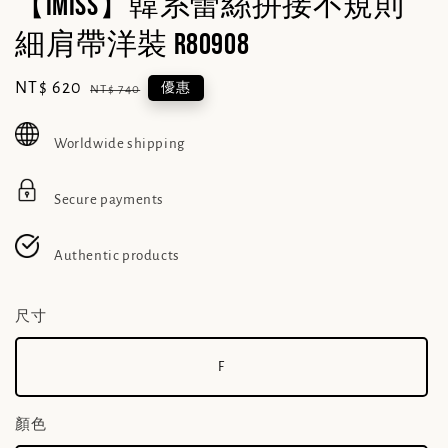
【IMISS】韓系蕾絲拼接不規則
細肩帶洋裝 R80908
Sale
NT$ 620
Regular
優惠
NT$ 740
price
price
Worldwide shipping
Secure payments
Authentic products
尺寸
F
顏色