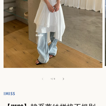
1
/
6
IMISS