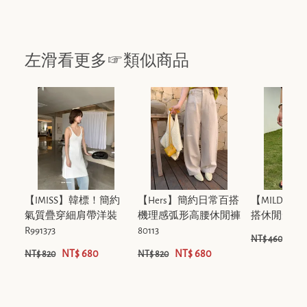
左滑看更多☞類似商品
【IMISS】韓標！簡約
【Hers】簡約日常百搭
【MILDNE
氣質疊穿細肩帶洋裝
機理感弧形高腰休閒褲
搭休閒短褲 EM
R991373
80113
NT$
NT$ 460
NT$ 680
NT$ 680
NT$ 820
NT$ 820