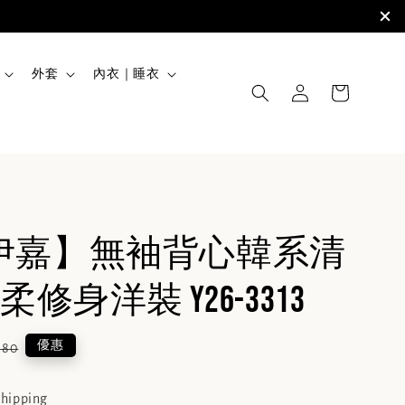
外套
內衣｜睡衣
JIA伊嘉】無袖背心韓系清
修身洋裝 Y26-3313
lar
優惠
680
e
shipping