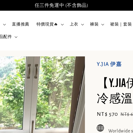
任三件免運中 (不含飾品)
品
直播推薦
特價現貨🔥
上衣
褲裝
裙裝｜套裝
品配件
Y.JIA 伊嘉
【Y.
冷感溫柔
Sale
NT$ 570
Regu
NT$ 
price
pric
Worldwide 