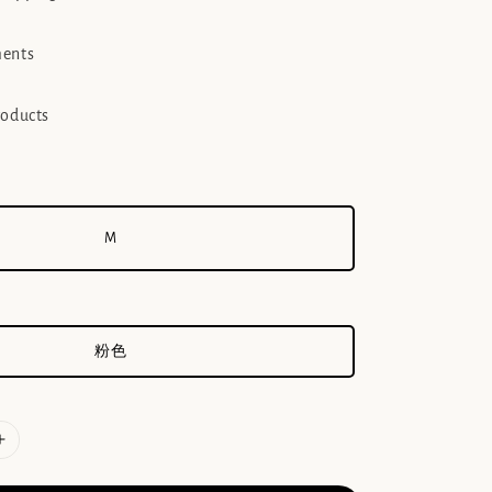
ments
roducts
M
粉色