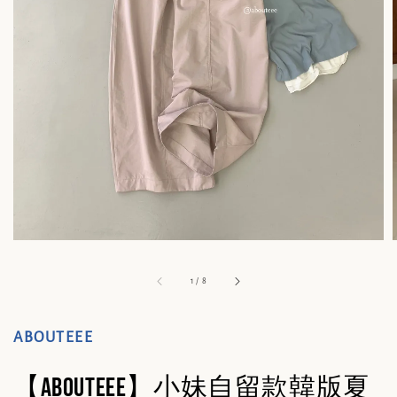
1
/
8
ABOUTEEE
【abouteee】小妹自留款韓版夏