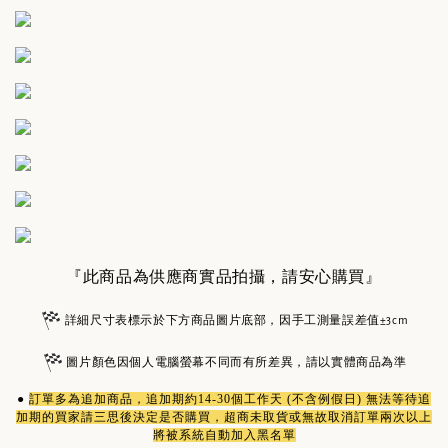
『此商品為供應商實品拍攝，請安心購買』
詳細尺寸表標示於下方商品圖片底部，因手工測量誤差值±3cm
圖片顏色因個人電腦螢幕不同而有所差異，請以實體商品為準
●
訂單多為
追加商品
，追加期約14-30個工作天 (不含例假日) 無法等待追
加期的買家請三思後決定是否購買，超商未取貨或無故取消訂單兩次以上
將被系統自動加入黑名單