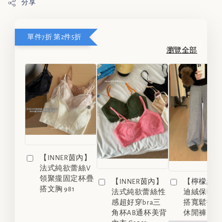
分享
單件7折 第2件5折
瀏覽全部
【INNER茵內】
法式純欲蕾絲V
領聚攏固定杯疊
【INNER茵內】
【檸檬綠
搭文胸 981
法式純欲蕾絲性
迪絨保暖
感超好穿bra三
搭寬鬆拖
角杯AB通杯美背
休閒褲 9323