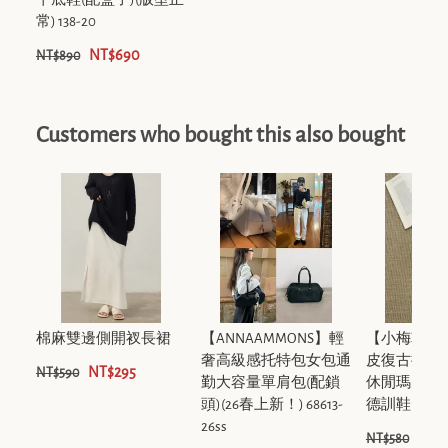
常) 138-20
NT$690
NT$890
Customers who bought this also bought
棉麻雙邊側開衩長裙
【ANNAAMMONS】輕
【小梅鞋業
奢高級感托特包女包通
皮復古拼色
NT$295
NT$590
勤大容量單肩包(配鎖
休閒瑪麗珍
頭)(26春上新！) 68613-
德訓鞋 V-223
26ss
NT$
NT$580