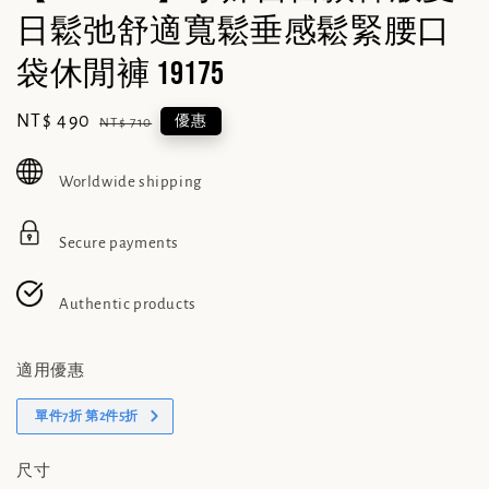
日鬆弛舒適寬鬆垂感鬆緊腰口
袋休閒褲 19175
Sale
NT$ 490
Regular
優惠
NT$ 710
price
price
Worldwide shipping
Secure payments
Authentic products
適用優惠
單件7折 第2件5折
尺寸