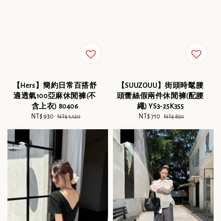
【Hers】簡約日常百搭舒
【SUUZOUU】街頭時髦腰
適透氣100亞麻休閒褲(不
頭蕾絲假兩件休閒褲(配腰
含上衣) 80406
繩) YS3-25K355
Sale
NT$ 930
Regular
Sale
NT$ 710
Regular
NT$ 1,120
NT$ 850
price
price
price
price
優惠
優惠