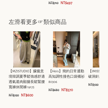
NT$497
NT$710
左滑看更多☞類似商品
【MZISTUDIO】朦朧意
【Hers】簡約日常通勤
【IMISS】
境韓調夏季鬆弛感舒適
高知調性撞色口袋襯衫
破洞針織洋裝 R
透氣遮肉顯腿長鬆緊腰
80306
NT$
NT$720
寬褲休閒褲 19175
NT$570
NT$680
NT$600
NT$720