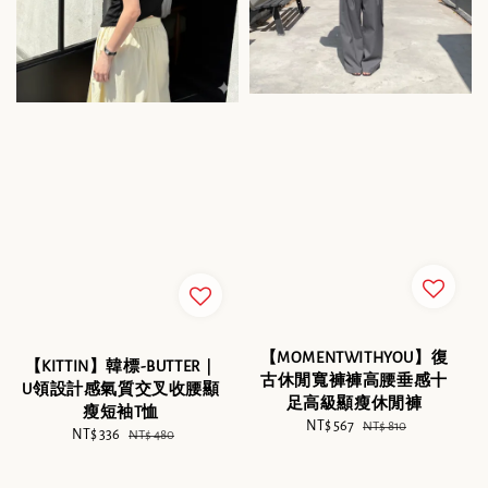
【MOMENTWITHYOU】復
【KITTIN】韓標-BUTTER｜
古休閒寬褲褲高腰垂感十
U領設計感氣質交叉收腰顯
足高級顯瘦休閒褲
瘦短袖T恤
Sale
NT$ 567
Regular
NT$ 810
Sale
NT$ 336
Regular
NT$ 480
price
price
price
price