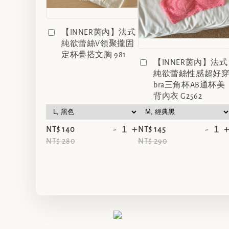
【INNER茵內】法式
純欲蕾絲V領聚攏固
定杯疊搭文胸 981
【INNER茵內】法式
純欲蕾絲性感超好
bra三角杯AB通杯美
背內衣 G2562
-
+
-
NT$ 140
NT$ 145
NT$ 280
NT$ 290