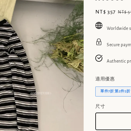
Sale
NT$ 357
Regu
NT$ 5
price
price
Worldwide 
Secure pay
Authentic p
適用優惠
單件7折 第2件5折
尺寸