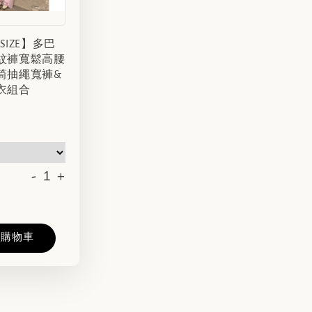
 SIZE】多巴
紋褲寬鬆高腰
筒抽繩寬褲&
衣組合
-
+
入購物車