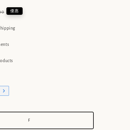
lar
優惠
10
shipping
ments
roducts
F