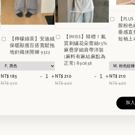
【PLUS
胺粉色
垂感直
【IMISS】韓標！氣
短袖上
【檸檬綠茶】安迪絨
穿
質刺繡花朵蕾絲15%
保暖顯瘦百搭寬鬆拖
麻疊穿細肩帶洋裝
地針織休閒褲 9323
(麻料有麻結麻點為
正常) R90638
+
-
+
-
+
NT$ 185
NT$ 210
NT$ 210
NT$ 370
NT$ 420
NT$ 420
加