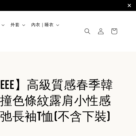
外套
內衣｜睡衣
uteee】高級質感春季韓
撞色條紋露肩小性感
弛長袖T恤(不含下裝)