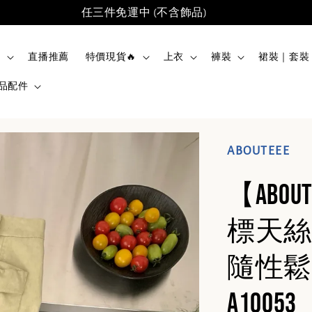
任三件免運中 (不含飾品)
品
直播推薦
特價現貨🔥
上衣
褲裝
裙裝｜套裝
品配件
ABOUTEEE
【abo
標天絲
隨性鬆
A10053