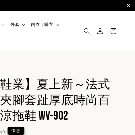
外套
內衣｜睡衣
鞋業】夏上新～法式
夾腳套趾厚底時尚百
拖鞋 WV-902
lar
優惠
40