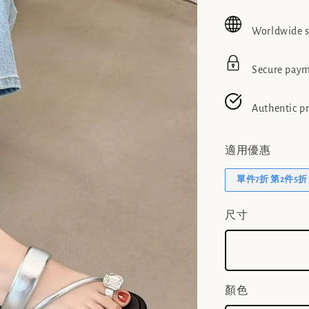
price
pric
Worldwide 
Secure pay
Authentic p
適用優惠
單件7折 第2件5折
尺寸
顏色