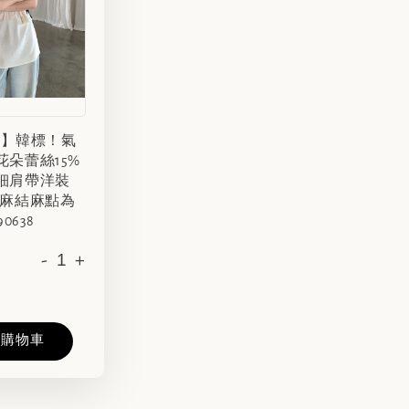
SS】韓標！氣
花朵蕾絲15%
細肩帶洋裝
有麻結麻點為
90638
-
+
入購物車