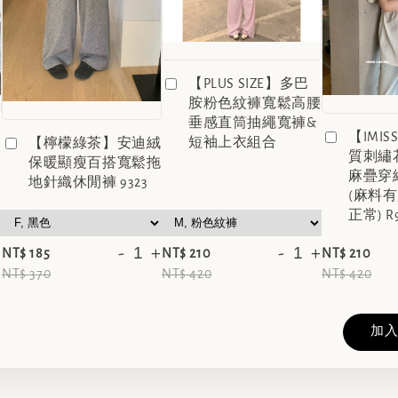
【PLUS SIZE】多巴
胺粉色紋褲寬鬆高腰
垂感直筒抽繩寬褲&
【IMI
短袖上衣組合
【檸檬綠茶】安迪絨
穿
質刺繡
保暖顯瘦百搭寬鬆拖
麻疊穿
地針織休閒褲 9323
(麻料
正常) R
+
-
+
-
+
NT$ 185
NT$ 210
NT$ 210
NT$ 370
NT$ 420
NT$ 420
加