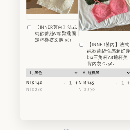
【INNER茵內】法式
純欲蕾絲V領聚攏固
定杯疊搭文胸 981
【INNER茵內】法式
純欲蕾絲性感超好
bra三角杯AB通杯美
背內衣 G2562
-
+
-
NT$ 140
NT$ 145
NT$ 280
NT$ 290