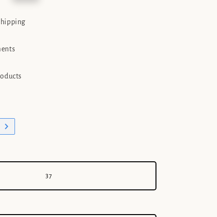
e
shipping
ments
roducts
37