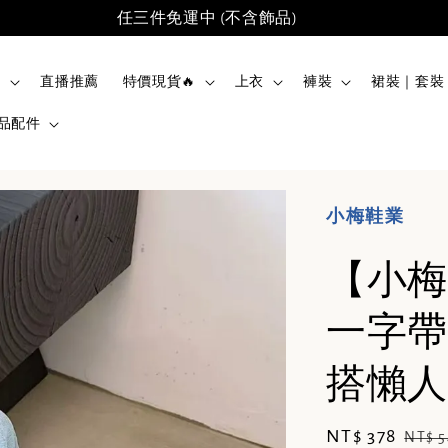
任三件免運中 (不含飾品)
品
直播推薦
特價現貨🔥
上衣
褲裝
裙裝｜套裝
品配件
小梅鞋業
【小梅
一字帶
搭懶人涼
Sale
NT$ 378
Regu
NT$ 5