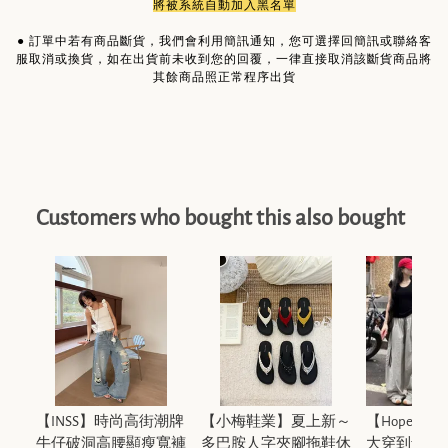
將被系統自動加入黑名單
●
訂單中若有商品斷貨，我們會利用簡訊通知，您可選擇回簡訊或聯絡客
服取消或換貨，如在出貨前未收到您的回覆，一律直接取消該斷貨商品將
其餘商品照正常程序出貨
Customers who bought this also bought
【INSS】時尚高街潮牌
【小梅鞋業】夏上新～
【Hope大
牛仔破洞高腰顯瘦寬褲
多巴胺人字夾腳拖鞋休
大穿到77.5