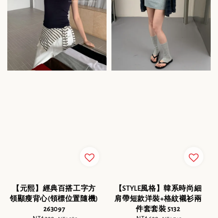
【元熙】經典百搭工字方
【STYLE風格】韓系時尚細
領顯瘦背心(領標位置隨機)
肩帶短款洋裝+格紋襯衫兩
263097
件套套裝 5132