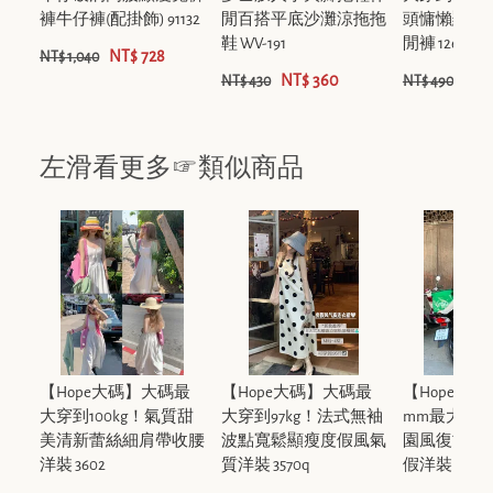
褲牛仔褲(配掛飾) 91132
閒百搭平底沙灘涼拖拖
頭慵懶顯瘦
鞋 WV-191
閒褲 12635
NT$ 728
NT$ 1,040
NT$ 360
NT$
NT$ 430
NT$ 490
左滑看更多☞類似商品
【Hope大碼】大碼最
【Hope大碼】大碼最
【Hope大
大穿到100kg！氣質甜
大穿到97kg！法式無袖
mm最大穿到1
美清新蕾絲細肩帶收腰
波點寬鬆顯瘦度假風氣
園風復古綠
洋裝 3602
質洋裝 3570q
假洋裝(單賣裙子