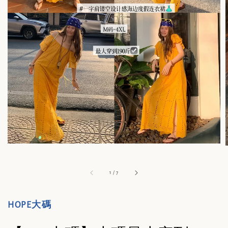
1
/
7
HOPE大碼