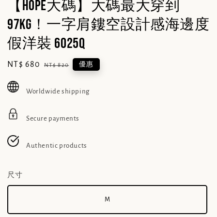
【Hope大碼】大碼最大穿到
97kg！一字肩鏤空設計感海邊度
假洋裝 6025q
Sale
NT$ 680
Regular
優惠
NT$ 820
price
price
Worldwide shipping
Secure payments
Authentic products
尺寸
M