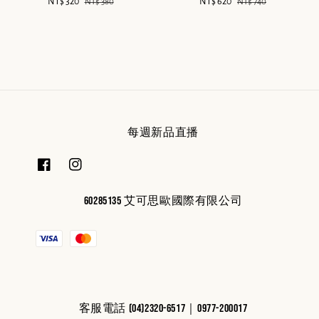
Sale
NT$ 320
Regular
Sale
NT$ 620
Regular
NT$ 380
NT$ 740
price
price
price
price
每週新品直播
60285135 艾可思歐國際有限公司
客服電話 (04)2320-6517｜0977-200017