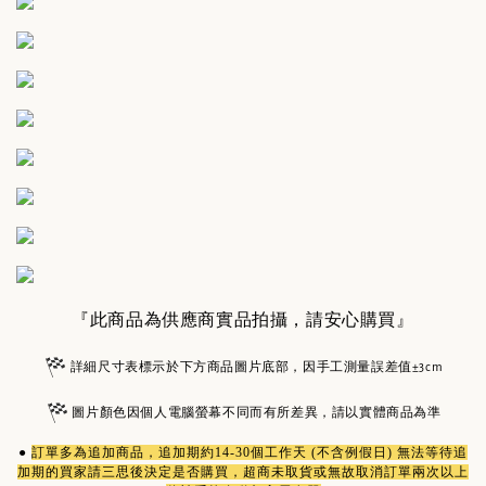
『此商品為供應商實品拍攝，請安心購買』
詳細尺寸表標示於下方商品圖片底部，因手工測量誤差值±3cm
圖片顏色因個人電腦螢幕不同而有所差異，請以實體商品為準
●
訂單多為
追加商品
，追加期約14-30個工作天 (不含例假日) 無法等待追
加期的買家請三思後決定是否購買，超商未取貨或無故取消訂單兩次以上