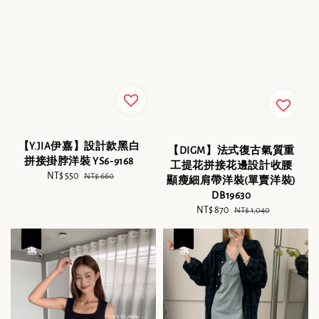
【Y.JIA伊嘉】設計款黑白
【DIGM】法式復古氣質重
拼接掛脖洋裝 YS6-9168
工提花拼接花邊設計收腰
Sale
NT$ 550
Regular
NT$ 660
顯瘦細肩帶洋裝(單賣洋裝)
price
price
DB19630
Sale
NT$ 870
Regular
NT$ 1,040
price
price
優惠
優惠