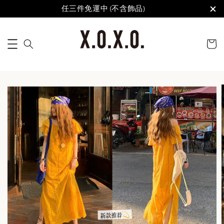
任三件免運中 (不含飾品)