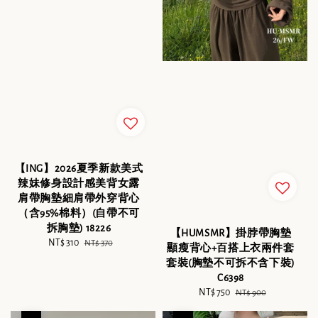
【ING】2026夏季新款美式
辣妹修身設計感美背女露
肩帶胸墊細肩帶外穿背心
（含95%棉料）(自帶不可
拆胸墊) 18226
【HUMSMR】掛脖帶胸墊
Sale
NT$ 310
Regular
NT$ 370
顯瘦背心+百搭上衣兩件套
price
price
套裝(胸墊不可拆不含下裝)
C6398
Sale
NT$ 750
Regular
NT$ 900
price
price