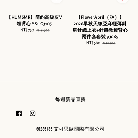
【HUMSMR】簡約高級皮V
【FlowerApril（FA）】
領背心 YS1-G3105
2026早秋天絲亞麻輕薄斜
Sale
NT$ 750
Regular
肩針織上衣+針織微透背心
NT$ 900
price
price
兩件套套裝 93069
Sale
NT$ 580
Regular
NT$ 700
price
price
每週新品直播
60285135 艾可思歐國際有限公司