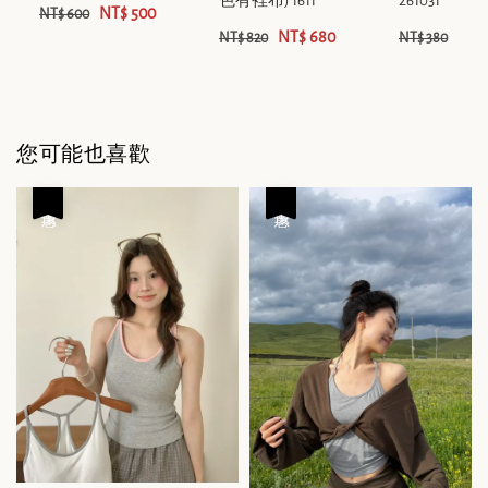
色有裡布) 1611
261031
NT$ 500
NT$ 600
NT$ 680
NT$
NT$ 820
NT$ 380
您可能也喜歡
優惠
優惠