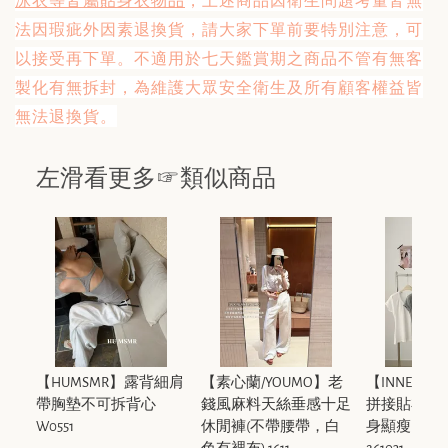
法因瑕疵外因素退換貨，
請大家下單前要特別注意，
可
以接受再下單。不適用於七天鑑賞期之商品不管有無客
製化有無拆封，為維護大眾安全衛生及所有顧客權益皆
無法退換貨。
左滑看更多☞類似商品
【HUMSMR】露背細肩
【素心蘭/YOUMO】老
【INNER
帶胸墊不可拆背心
錢風麻料天絲垂感十足
拼接貼布設
W0551
休閒褲(不帶腰帶，白
身顯瘦內搭