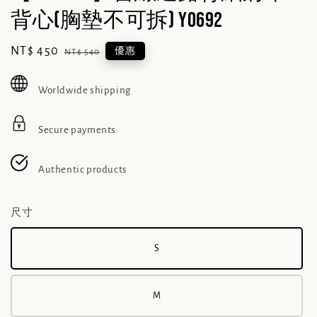
背心(胸墊不可拆) Y0692
Sale
NT$ 450
Regular
優惠
NT$ 540
price
price
Worldwide shipping
Secure payments
Authentic products
尺寸
S
M