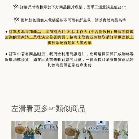
詳細尺寸表標示於下方商品圖片底部，因手工測量誤差值±3cm
圖片顏色因個人電腦螢幕不同而有所差異，請以實體商品為準
●
訂單多為
追加商品
，追加期約14-30個工作天 (不含例假日) 無法等待追
加期的買家請三思後決定是否購買，超商未取貨或無故取消訂單兩次以上
將被系統自動加入黑名單
●
訂單中若有商品斷貨，我們會利用簡訊通知，您可選擇回簡訊或聯絡客
服取消或換貨，如在出貨前未收到您的回覆，一律直接取消該斷貨商品將
其餘商品照正常程序出貨
左滑看更多☞類似商品