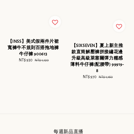
【INSS】美式假兩件片裙
【SIXSEVEN】夏上新主推
寬褲牛不規則百搭拖地褲
款直筒解壓褲拼接繡花邊
牛仔褲 900613
升級高級萊塞爾彈力糯感
Sale
NT$ 930
Regular
NT$ 1,120
薄料牛仔褲(配腰帶) 99919-
price
price
8
Sale
NT$ 970
Regular
NT$ 1,160
price
price
每週新品直播