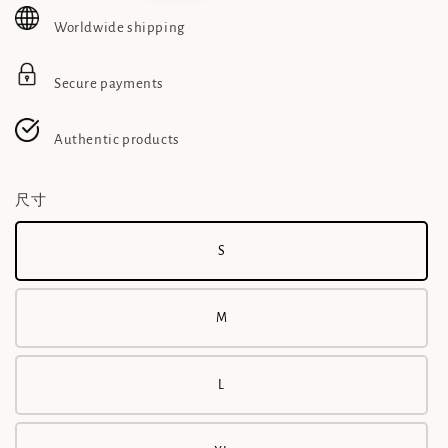
Worldwide shipping
Secure payments
Authentic products
尺寸
S
M
L