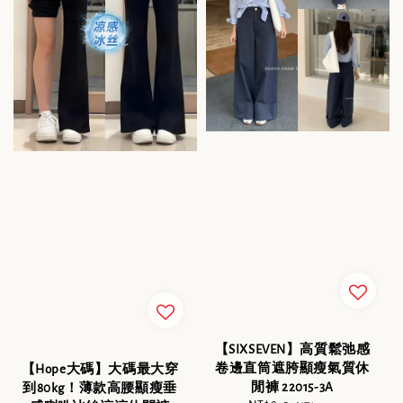
【SIXSEVEN】高質鬆弛感
卷邊直筒遮胯顯瘦氣質休
【Hope大碼】大碼最大穿
閒褲 22015-3A
到80kg！薄款高腰顯瘦垂