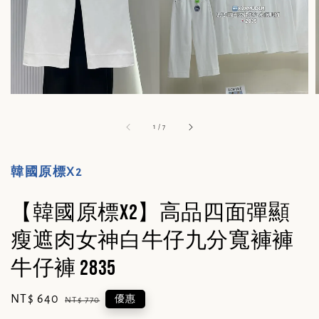
1
/
7
韓國原標X2
【韓國原標X2】高品四面彈顯
瘦遮肉女神白牛仔九分寬褲褲
牛仔褲 2835
Sale
NT$ 640
Regular
優惠
NT$ 770
price
price