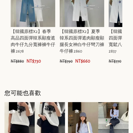
【韓國原標X2】春季
【韓國原標X2】夏季
【韓國原標X
高品四面彈韓系顯瘦遮
韓系四面彈遮肉顯瘦顯
四面彈韓系
肉牛仔九分寬褲褲牛仔
腿長女神白牛仔彎刀褲
寬鬆八分寬
褲 2678
牛仔褲 2860
2837
NT$730
NT$660
NT$
NT$880
NT$790
NT$770
您可能也喜歡
優惠
優惠