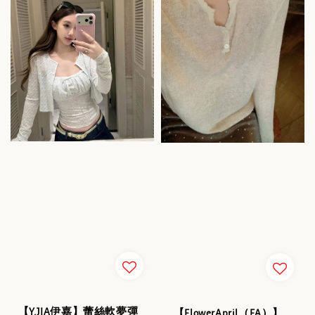
【Y.JIA伊嘉】蕾絲軟夢彈
【FlowerApril（FA）】