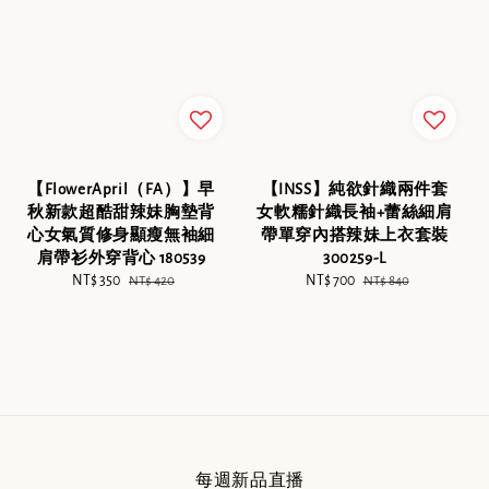
【FlowerApril（FA）】早
【INSS】純欲針織兩件套
秋新款超酷甜辣妹胸墊背
女軟糯針織長袖+蕾絲細肩
心女氣質修身顯瘦無袖細
帶單穿內搭辣妹上衣套裝
肩帶衫外穿背心 180539
300259-L
Sale
NT$ 350
Regular
Sale
NT$ 700
Regular
NT$ 420
NT$ 840
price
price
price
price
每週新品直播