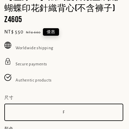
蝴蝶印花針織背心(不含褲子)
Z4605
Sale
NT$ 550
Regular
優惠
NT$ 660
price
price
Worldwide shipping
Secure payments
Authentic products
尺寸
F
顏色