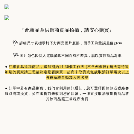
『此商品為供應商實品拍攝，請安心購買』
詳細尺寸表標示於下方商品圖片底部，因手工測量誤差值±3cm
圖片顏色因個人電腦螢幕不同而有所差異，請以實體商品為準
●
訂單多為
追加商品
，追加期約14-30個工作天 (不含例假日) 無法等待追
加期的買家請三思後決定是否購買，超商未取貨或無故取消訂單兩次以上
將被系統自動加入黑名單
●
訂單中若有商品斷貨，我們會利用簡訊通知，您可選擇回簡訊或聯絡客
服取消或換貨，如在出貨前未收到您的回覆，一律直接取消該斷貨商品將
其餘商品照正常程序出貨