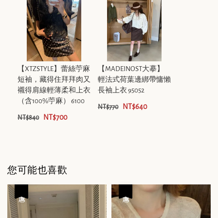
【XTZSTYLE】蕾絲苧麻
【MADEINOST大摹】
短袖，藏得住拜拜肉又
輕法式荷葉邊綁帶慵懶
襯得肩線輕薄柔和上衣
長袖上衣 95052
（含100%苧麻） 6100
NT$640
NT$770
NT$700
NT$840
您可能也喜歡
優惠
優惠