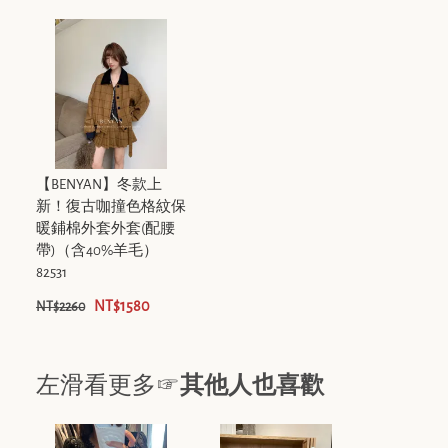
【BENYAN】冬款上
新！復古咖撞色格紋保
暖鋪棉外套外套(配腰
帶)（含40%羊毛）
82531
NT$1580
NT$2260
左滑看更多☞
其他人也喜歡