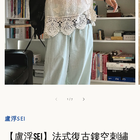
1
/
7
盧浮SEI
【盧浮Sei】法式復古鏤空刺繡