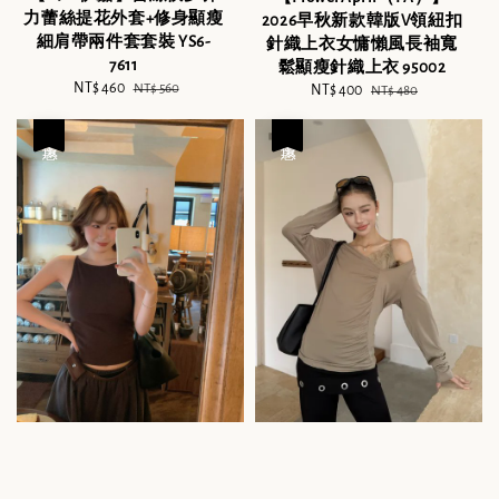
力蕾絲提花外套+修身顯瘦
2026早秋新款韓版V領紐扣
細肩帶兩件套套裝 YS6-
針織上衣女慵懶風長袖寬
7611
鬆顯瘦針織上衣 95002
Sale
NT$ 460
Regular
NT$ 560
Sale
NT$ 400
Regular
NT$ 480
price
price
price
price
優惠
優惠