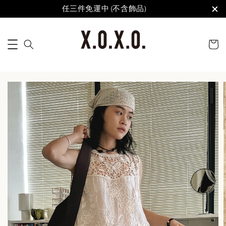
任三件免運中 (不含飾品)