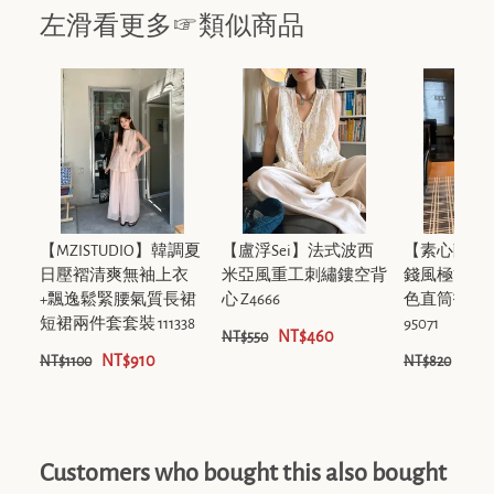
左滑看更多☞類似商品
【MZISTUDIO】韓調夏
【盧浮Sei】法式波西
【素心蘭/Y
日壓褶清爽無袖上衣
米亞風重工刺繡鏤空背
錢風極簡高
+飄逸鬆緊腰氣質長裙
心 Z4666
色直筒拖地
短裙兩件套套裝 111338
95071
NT$460
NT$550
NT$910
NT$
NT$1100
NT$820
Customers who bought this also bought