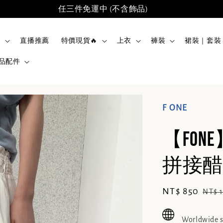
任三件免運中 (不含飾品)
品
直播推薦
特價現貨🔥
上衣
褲裝
裙裝｜套裝
品配件
F ONE
【FO
拼接醋酸
Sale
NT$ 850
Regu
NT$ 
price
pric
Worldwide 