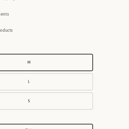
ments
roducts
M
L
S