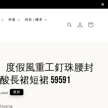
外套
內衣｜睡衣
NE】度假風重工釘珠腰封
長裙短裙 59591
lar
優惠
1,020
e
shipping