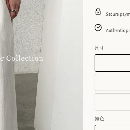
Secure pay
Authentic p
尺寸
顏色