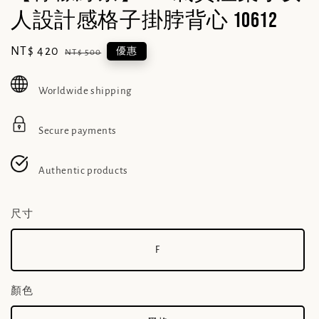
人設計感格子掛脖背心 10612
Sale
NT$ 420
Regular
優惠
NT$ 500
price
price
Worldwide shipping
Secure payments
Authentic products
尺寸
F
顏色