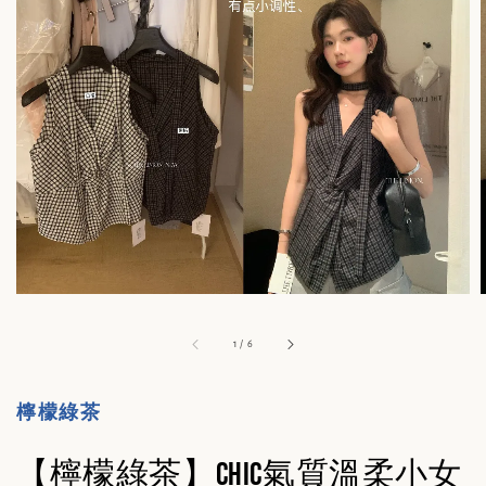
1
/
6
檸檬綠茶
【檸檬綠茶】Chic氣質溫柔小女