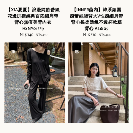
【XIA夏夏】浪漫純欲蕾絲
【INNER茵內】韓系氛圍
花邊拼接經典百搭細肩帶
感蕾絲後背大V性感細肩帶
背心無痕美背內衣
背心棉柔透氣不透杯軟糯
HSNY01559
背心 A26109
Sale
NT$ 340
Regular
Sale
NT$ 330
Regular
NT$ 410
NT$ 400
price
price
price
price
優惠
優惠