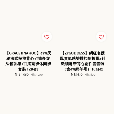
【GRACETINAHOO】67%天
【ZYGODDESS】網紅名媛
絲法式極簡背心+T恤多穿
風貴氣感雙排扣短披風+針
法鬆弛感+百搭寬褲休閒褲
織細肩帶背心兩件套套裝
套裝 TZB457
（含6%綿羊毛） JC6562
Sale
NT$ 1,060
Regular
Sale
NT$ 670
Regular
NT$ 1,270
NT$ 800
price
price
price
price