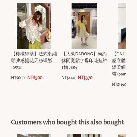
【檸檬綠茶】法式刺繡
【大東DADONG】簡約
【ONLINE
鬆弛感提花天絲襯衫
休閒寬鬆字母印花短袖
感立體不規
10556
T恤 7689
溫柔細肩帶
帶) 69812y
NT$500
NT$370
NT$600
NT$440
NT$
NT$1190
Customers who bought this also bought