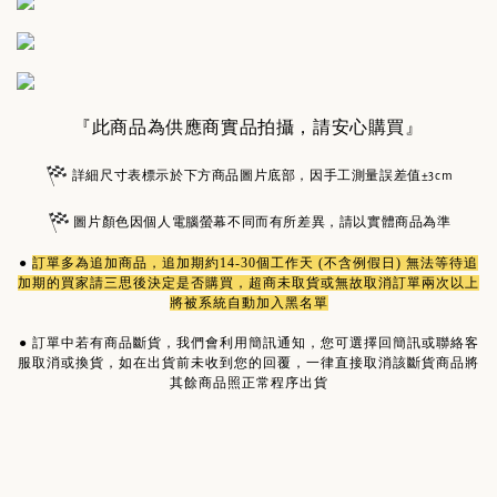
『此商品為供應商實品拍攝，請安心購買』
詳細尺寸表標示於下方商品圖片底部，因手工測量誤差值±3cm
圖片顏色因個人電腦螢幕不同而有所差異，請以實體商品為準
●
訂單多為
追加商品
，追加期約14-30個工作天 (不含例假日) 無法等待追
加期的買家請三思後決定是否購買，超商未取貨或無故取消訂單兩次以上
將被系統自動加入黑名單
●
訂單中若有商品斷貨，我們會利用簡訊通知，您可選擇回簡訊或聯絡客
服取消或換貨，如在出貨前未收到您的回覆，一律直接取消該斷貨商品將
其餘商品照正常程序出貨