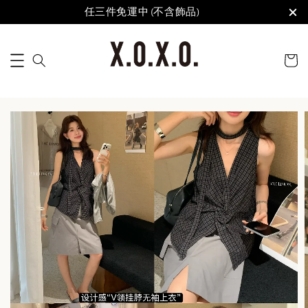
任三件免運中 (不含飾品)