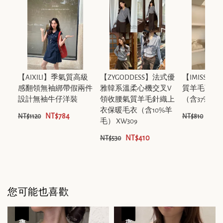
【AIXILI】季氣質高級
【ZYGODDESS】法式優
【IMISS】
感翻領無袖綁帶假兩件
雅韓系溫柔心機交叉V
質羊毛百褶
設計無袖牛仔洋裝
領收腰氣質羊毛針織上
（含37%羊毛）
衣保暖毛衣（含10%羊
NT$784
NT$
NT$1120
NT$810
毛） XW309
NT$410
NT$530
您可能也喜歡
優惠
優惠