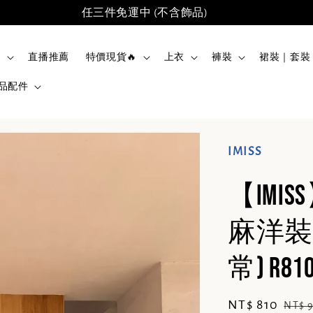
任三件免運中 (不含飾品)
品
直播推薦
特價現貨🔥
上衣
褲裝
裙裝｜套裝
品配件
IMISS
【IM
麻洋裝
常) R81
Sale
NT$ 810
Regu
NT$ 