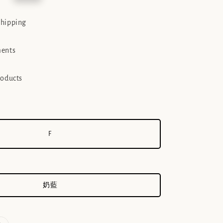
e
shipping
ments
roducts
F
奶藍