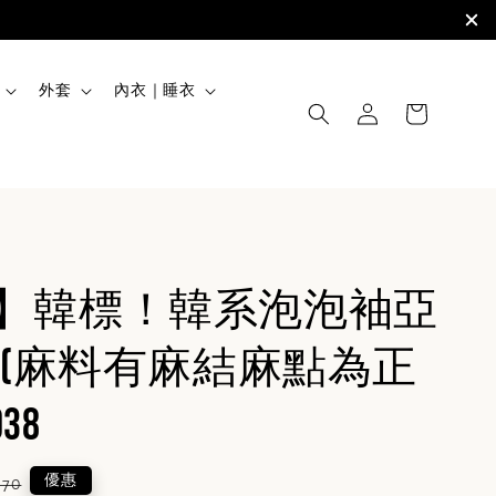
外套
內衣｜睡衣
ISS】韓標！韓系泡泡袖亞
(麻料有麻結麻點為正
038
lar
優惠
970