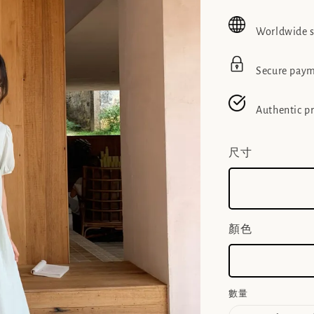
price
pric
Worldwide 
Secure pay
Authentic p
尺寸
顏色
數量