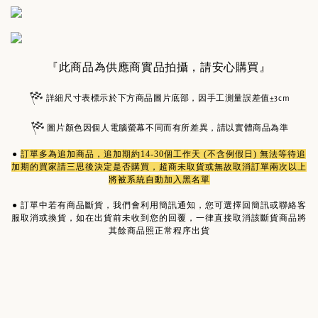
『此商品為供應商實品拍攝，請安心購買』
詳細尺寸表標示於下方商品圖片底部，因手工測量誤差值±3cm
圖片顏色因個人電腦螢幕不同而有所差異，請以實體商品為準
●
訂單多為
追加商品
，追加期約14-30個工作天 (不含例假日) 無法等待追
加期的買家請三思後決定是否購買，超商未取貨或無故取消訂單兩次以上
將被系統自動加入黑名單
●
訂單中若有商品斷貨，我們會利用簡訊通知，您可選擇回簡訊或聯絡客
服取消或換貨，如在出貨前未收到您的回覆，一律直接取消該斷貨商品將
其餘商品照正常程序出貨