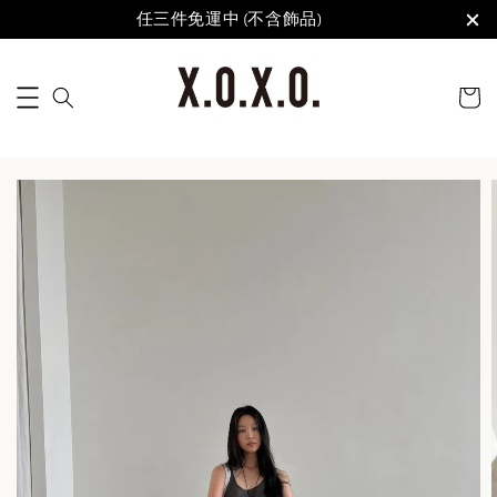
任三件免運中 (不含飾品)