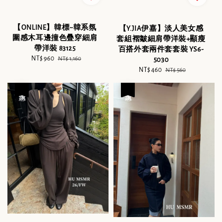
【ONLINE】韓標~韓系氛
【Y.JIA伊嘉】淡人美女感
圍感木耳邊撞色疊穿細肩
套組褶皺細肩帶洋裝+顯瘦
帶洋裝 83125
百搭外套兩件套套裝 YS6-
Sale
NT$ 960
Regular
NT$ 1,160
5030
price
price
Sale
NT$ 460
Regular
NT$ 560
price
price
優惠
優惠