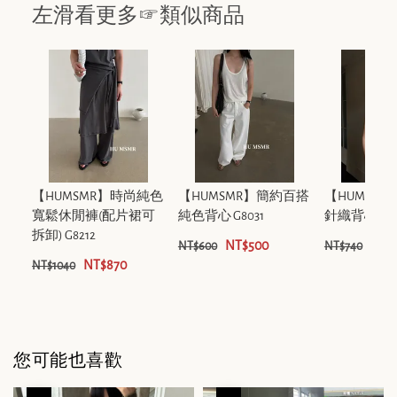
左滑看更多☞類似商品
【HUMSMR】時尚純色
【HUMSMR】簡約百搭
【HUMSM
寬鬆休閒褲(配片裙可
純色背心 G8031
針織背心 G60
拆卸) G8212
NT$500
NT$
NT$600
NT$740
NT$870
NT$1040
您可能也喜歡
優惠
優惠