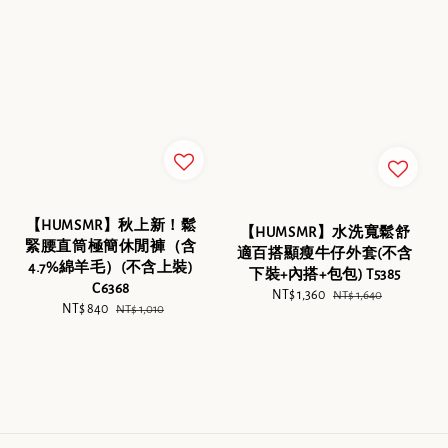
【HUMSMR】秋上新！鬆
【HUMSMR】水洗寬鬆舒
緊腰直筒極簡休閒褲（含
適百搭顯瘦牛仔外套(不含
4.7%綿羊毛）(不含上裝)
下裝+內搭+包包) T5385
C6368
Sale
NT$ 1,360
Regular
NT$ 1,640
Sale
NT$ 840
Regular
NT$ 1,010
price
price
price
price