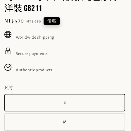
洋裝 G8211
Sale
NT$ 570
Regular
優惠
NT$ 680
price
price
Worldwide shipping
Secure payments
Authentic products
尺寸
S
M