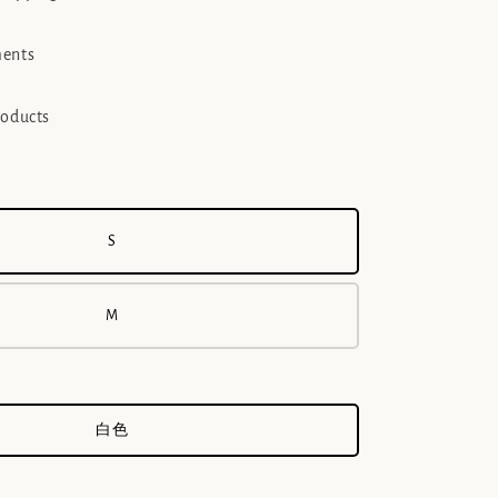
ments
roducts
S
M
白色