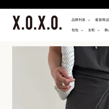
品牌列表
最新商
包包
女鞋
飾