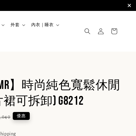
外套
內衣｜睡衣
MSMR】時尚純色寬鬆休閒
裙可拆卸) G8212
lar
優惠
1,040
e
shipping