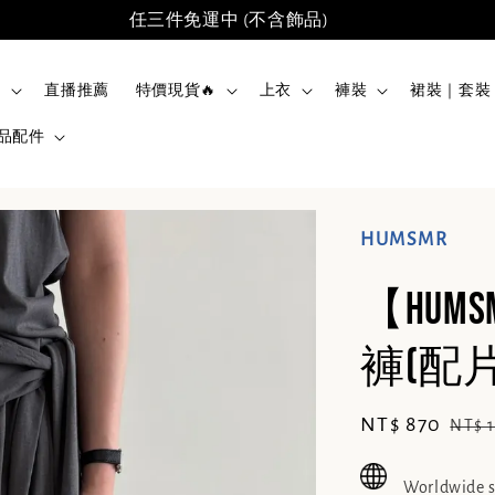
任三件免運中 (不含飾品)
品
直播推薦
特價現貨🔥
上衣
褲裝
裙裝｜套裝
品配件
HUMSMR
【HU
褲(配片
Sale
NT$ 870
Regu
NT$ 
price
pric
Worldwide 