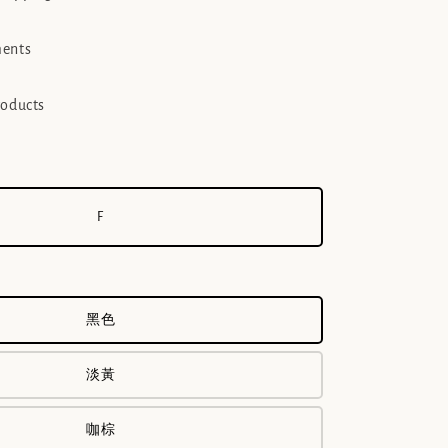
ments
roducts
F
黑色
淡黃
咖棕