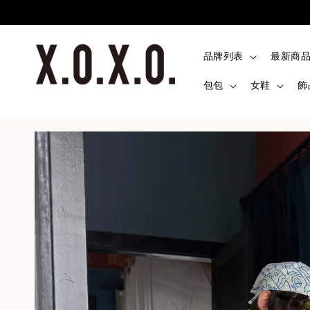
品牌列表
最新商
包包
女鞋
飾