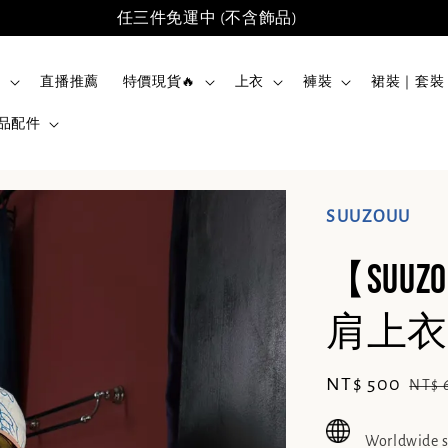
任三件免運中 (不含飾品)
品
直播推薦
特價現貨🔥
上衣
褲裝
裙裝｜套裝
品配件
SUUZOUU
【SU
肩上衣 2
Sale
NT$ 500
Reg
NT$ 
price
pric
Worldwide 