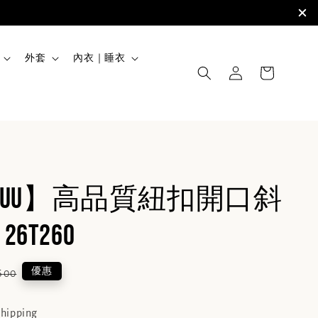
外套
內衣｜睡衣
UZOUU】高品質紐扣開口斜
6T260
ular
優惠
600
e
shipping