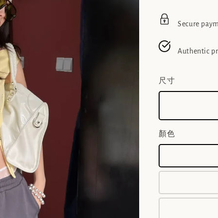
Secure pay
Authentic p
尺寸
顏色