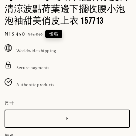
清涼波點荷葉邊下擺收腰小泡
泡袖甜美俏皮上衣 157713
Sale
NT$ 450
Regular
優惠
NT$ 540
price
price
Worldwide shipping
Secure payments
Authentic products
尺寸
F