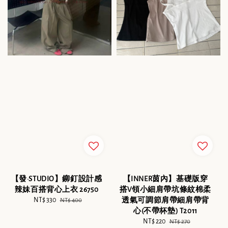
【發·STUDIO】鉚釘設計感
【INNER茵內】基礎版穿
辣妹百搭背心上衣 26750
搭V領小細肩帶坑條紋棉柔
Sale
NT$ 330
Regular
透氣可調節肩帶細肩帶背
NT$ 400
price
price
心(不帶杯墊) T2011
Sale
NT$ 220
Regular
NT$ 270