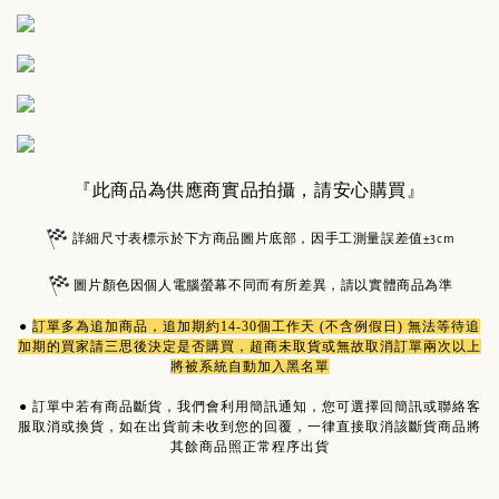
『此商品為供應商實品拍攝，請安心購買』
詳細尺寸表標示於下方商品圖片底部，因手工測量誤差值±3cm
圖片顏色因個人電腦螢幕不同而有所差異，請以實體商品為準
●
訂單多為
追加商品
，追加期約14-30個工作天 (不含例假日) 無法等待追
加期的買家請三思後決定是否購買，超商未取貨或無故取消訂單兩次以上
將被系統自動加入黑名單
●
訂單中若有商品斷貨，我們會利用簡訊通知，您可選擇回簡訊或聯絡客
服取消或換貨，如在出貨前未收到您的回覆，一律直接取消該斷貨商品將
其餘商品照正常程序出貨