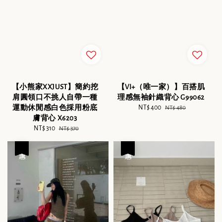
【小熊家XXJUST】簡約挖
【VI+（唯一家）】百搭肌
肩圓領口不挑人自帶一種
理感無袖針織背心 G99062
運動休閒感白色採用粉底
Sale
NT$ 400
Regular
NT$ 480
膚背心 X6203
price
price
Sale
NT$ 310
Regular
NT$ 370
price
price
優惠
優惠