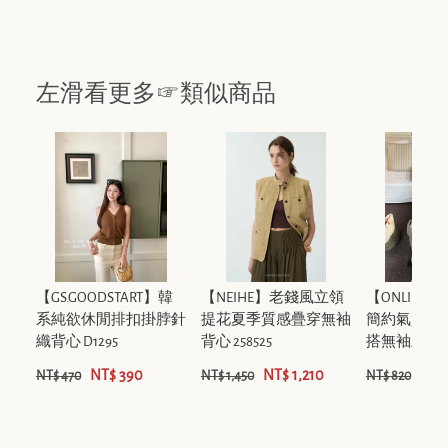
左滑看更多☞類似商品
【GS.GOODSTART】韓
【NEIHE】老錢風立領
【ONLINE
系純欲休閒排扣掛脖針
提花夏季質感疊穿無袖
簡約氣質顯
織背心 D1295
背心 258525
搭無袖上衣 61
NT$ 390
NT$ 1,210
NT$
NT$ 470
NT$ 1,450
NT$ 820