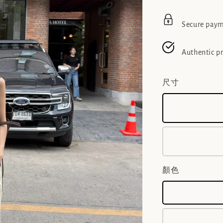
Secure pay
Authentic p
尺寸
顏色