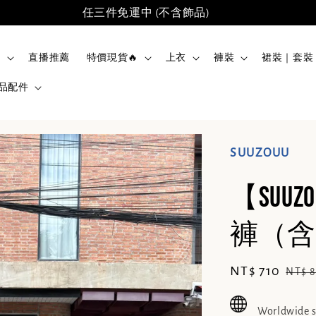
任三件免運中 (不含飾品)
品
直播推薦
特價現貨🔥
上衣
褲裝
裙裝｜套裝
品配件
SUUZOUU
【SU
褲（含1
Sale
NT$ 710
Regu
NT$ 
price
pric
Worldwide 