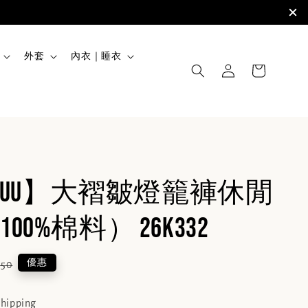
外套
內衣｜睡衣
UZOUU】大褶皺燈籠褲休閒
00%棉料） 26K332
lar
優惠
850
e
shipping