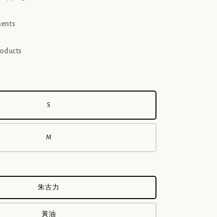
ments
roducts
S
M
朱古力
黃油