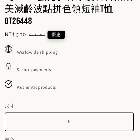
美減齡波點拼色領短袖T恤
GT26448
Sale
NT$ 500
Regular
優惠
NT$ 600
price
price
Worldwide shipping
Secure payments
Authentic products
尺寸
F
顏色