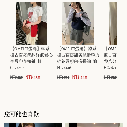
【OMELET蛋捲】韓系
【OMELET蛋捲】韓系
【OMELET
復古百搭簡約洋氣愛心
復古百搭甜美減齡彈力
復古百搭甜
字母印花短袖T恤
碎花圓領內搭長袖T恤
帶八分燈籠
GT26595
HT26416
HC26213
NT$ 430
NT$ 440
NT$
NT$ 520
NT$ 530
NT$ 820
您可能也喜歡
優惠
優惠