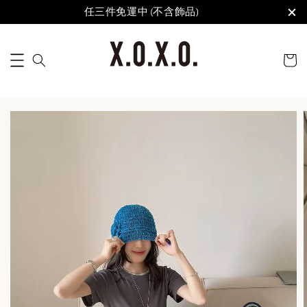
任三件免運中 (不含飾品)