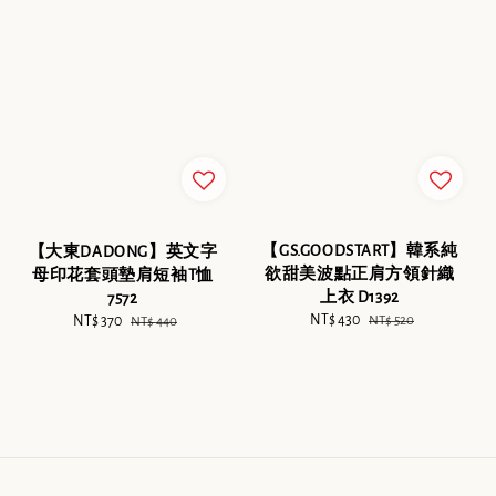
【GS.GOODSTART】韓系純
【大東DADONG】英文字
欲甜美波點正肩方領針織
母印花套頭墊肩短袖T恤
上衣 D1392
7572
Sale
NT$ 430
Regular
Sale
NT$ 370
Regular
NT$ 520
NT$ 440
price
price
price
price