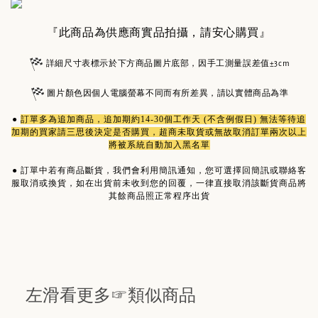
『此商品為供應商實品拍攝，請安心購買』
詳細尺寸表標示於下方商品圖片底部，因手工測量誤差值±3cm
圖片顏色因個人電腦螢幕不同而有所差異，請以實體商品為準
●
訂單多為
追加商品
，追加期約14-30個工作天 (不含例假日) 無法等待追
加期的買家請三思後決定是否購買，超商未取貨或無故取消訂單兩次以上
將被系統自動加入黑名單
●
訂單中若有商品斷貨，我們會利用簡訊通知，您可選擇回簡訊或聯絡客
服取消或換貨，如在出貨前未收到您的回覆，一律直接取消該斷貨商品將
其餘商品照正常程序出貨
左滑看更多☞類似商品