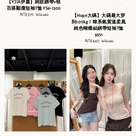
【Y.JIA伊嘉】純欲綁帶v領
百搭顯瘦短袖T恤 YS6-1300
Sale
NT$ 370
Regular
NT$ 440
【Hope大碼】大碼最大穿
price
price
到100kg！韓系氣質溫柔風
純色蝴蝶結綁帶短袖T恤
9351
Sale
NT$ 440
Regular
NT$ 530
price
price
優惠
優惠