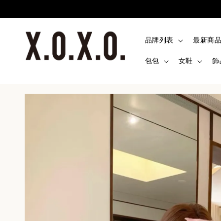
品牌列表
最新商
包包
女鞋
飾