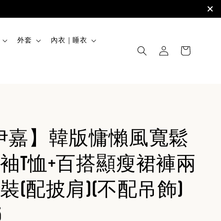
外套
內衣｜睡衣
JIA伊嘉】韓版慵懶風寬鬆
袖T恤+百搭顯瘦裙褲兩
裝(配披肩)(不配吊飾)
5