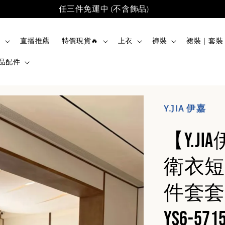
任三件免運中 (不含飾品)
品
直播推薦
特價現貨🔥
上衣
褲裝
裙裝｜套裝
品配件
Y.JIA 伊嘉
【Y.
衛衣短
件套套
YS6-571