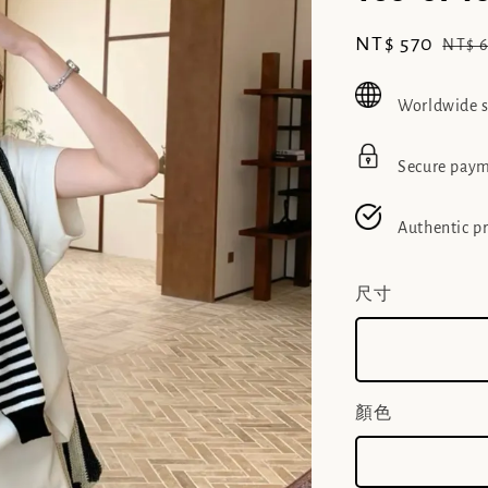
Sale
NT$ 570
Regu
NT$ 
price
pric
Worldwide 
Secure pay
Authentic p
尺寸
顏色