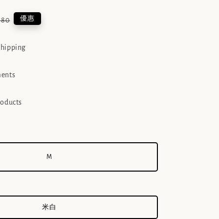
lar
優惠
680
e
shipping
ments
roducts
M
米白