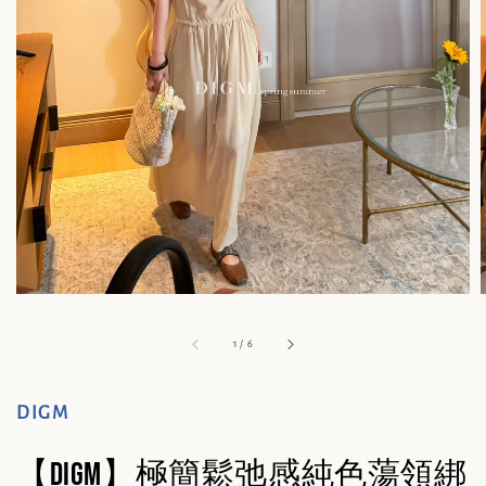
1
/
6
DIGM
【DIGM】極簡鬆弛感純色蕩領綁