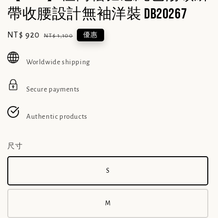
帶收腰設計無袖洋裝 DB20267
Sale
NT$ 920
Regular
優惠
NT$ 1,100
price
price
Worldwide shipping
Secure payments
Authentic products
尺寸
S
M