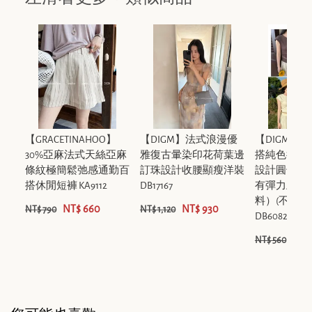
【GRACETINAHOO】
【DIGM】法式浪漫優
【DIGM】
30%亞麻法式天絲亞麻
雅復古暈染印花荷葉邊
搭純色後背
條紋極簡鬆弛感通勤百
訂珠設計收腰顯瘦洋裝
設計圓領收
搭休閒短褲 KA9112
DB17167
有彈力上衣（
料）(不配腰
NT$ 660
NT$ 930
NT$ 790
NT$ 1,120
DB60821
NT$
NT$ 560