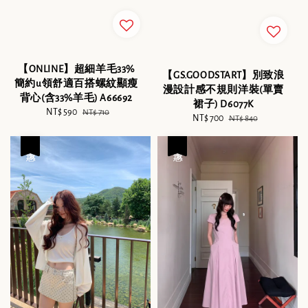
【ONLINE】超細羊毛33%
【GS.GOODSTART】別致浪
簡約u領舒適百搭螺紋顯瘦
漫設計感不規則洋裝(單賣
背心(含33%羊毛) A66692
裙子) D6077K
Sale
NT$ 590
Regular
NT$ 710
Sale
NT$ 700
Regular
NT$ 840
price
price
price
price
優惠
優惠