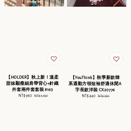
【HOLDER】秋上新！溫柔
【YouThink】秋季新款韓
甜妹顯瘦細肩帶背心+針織
系通勤方領短袖舒適休閒A
外套兩件套套裝 8163
字長款洋裝 CX20776
Sale
NT$ 960
Regular
NT$ 1,150
Sale
NT$ 440
Regular
NT$ 530
price
price
price
price