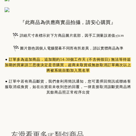
『此商品為供應商實品拍攝，請安心購買』
詳細尺寸表標示於下方商品圖片底部，因手工測量誤差值±3cm
圖片顏色因個人電腦螢幕不同而有所差異，請以實體商品為準
●
訂單多為
追加商品
，追加期約14-30個工作天 (不含例假日) 無法等待追
加期的買家請三思後決定是否購買，超商未取貨或無故取消訂單兩次以上
將被系統自動加入黑名單
●
訂單中若有商品斷貨，我們會利用簡訊通知，您可選擇回簡訊或聯絡客
服取消或換貨，如在出貨前未收到您的回覆，一律直接取消該斷貨商品將
其餘商品照正常程序出貨
左滑看更多☞類似商品