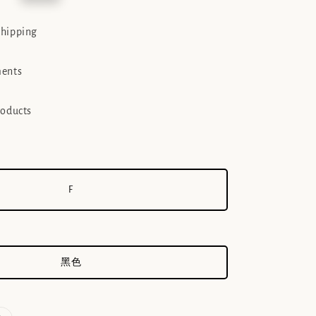
e
shipping
ments
roducts
F
黑色