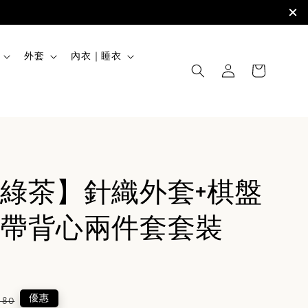
外套
內衣｜睡衣
綠茶】針織外套+棋盤
帶背心兩件套套裝
lar
優惠
680