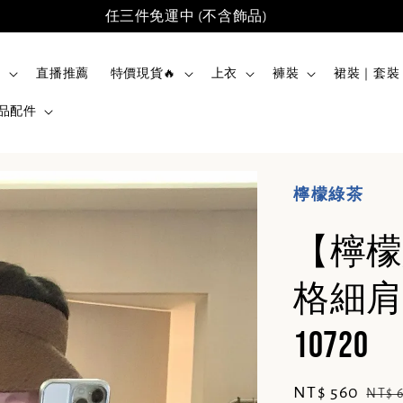
任三件免運中 (不含飾品)
品
直播推薦
特價現貨🔥
上衣
褲裝
裙裝｜套裝
品配件
檸檬綠茶
【檸檬
格細肩
10720
Sale
NT$ 560
Regu
NT$ 