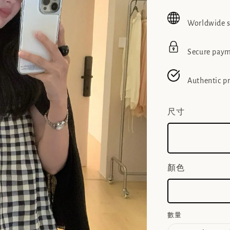
price
pric
Worldwide 
Secure pay
Authentic p
尺寸
顏色
數量