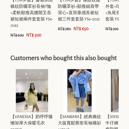
【Y.JIA伊嘉】慵懶休閒
【Y.JIA伊嘉】條紋收腰
【Y.JIA伊
條紋防曬罩衫長袖T恤
防曬罩衫+顯瘦細肩帶
外套+印花
+柔軟顯瘦高腰開叉長
背心+直筒垂感長裙短
+魚尾長裙
裙短裙兩件套套裝 YS6-
裙三件套套裝 YS6-5035
套裝 YS6-237
7062
NT$ 650
NT$
NT$ 780
NT$ 700
NT$ 500
NT$ 600
Customers who bought this also bought
【VANESSA】奶呼呼慵
【SANBARA】經典條紋
【SIXSEV
懶加厚大保暖毛衣
大版寬鬆廓形長袖襯衫
牛仔褲高腰