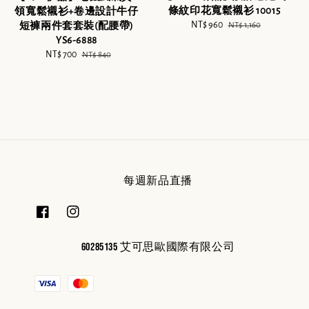
條紋印花寬鬆襯衫 10015
領寬鬆襯衫+卷邊設計牛仔
Sale
NT$ 960
Regular
短褲兩件套套裝(配腰帶)
NT$ 1,160
price
price
YS6-6888
Sale
NT$ 700
Regular
NT$ 840
price
price
每週新品直播
60285135 艾可思歐國際有限公司