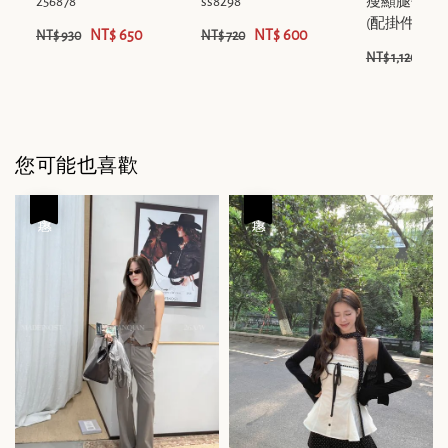
256878
ss8298
瘦顯腿長直
(配掛件) 999
NT$ 650
NT$ 600
NT$ 930
NT$ 720
NT
NT$ 1,120
您可能也喜歡
優惠
優惠