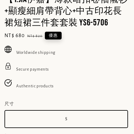
+顯瘦細肩帶背心+中古印花長
裙短裙三件套套裝 YS6-5706
Sale
NT$ 680
Regular
優惠
NT$ 820
price
price
Worldwide shipping
Secure payments
Authentic products
尺寸
S