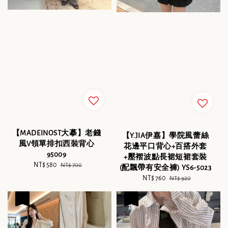
【MADEINOST大摹】老錢
【Y.JIA伊嘉】學院風蕾絲
風V領單排扣西裝背心
花邊平口背心+百搭外套
95009
+壓褶波點長裙短裙套裝
Sale
NT$ 580
Regular
NT$ 700
(配飄帶有安全褲) YS6-5023
price
price
Sale
NT$ 760
Regular
NT$ 920
price
price
優惠
優惠