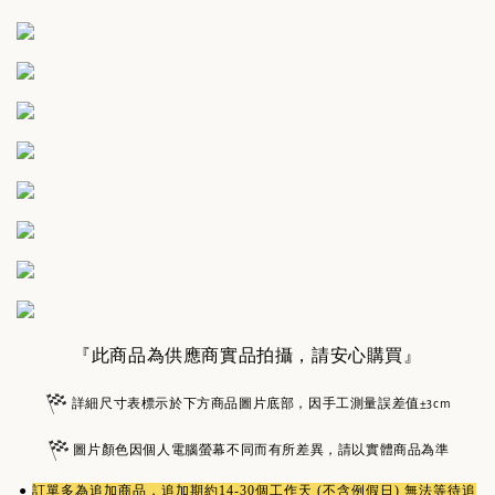
『此商品為供應商實品拍攝，請安心購買』
詳細尺寸表標示於下方商品圖片底部，因手工測量誤差值±3cm
圖片顏色因個人電腦螢幕不同而有所差異，請以實體商品為準
●
訂單多為
追加商品
，追加期約14-30個工作天 (不含例假日) 無法等待追