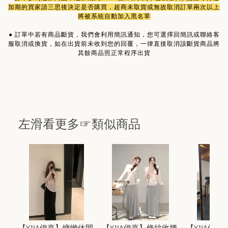
加期的買家請三思後決定是否購買，超商未取貨或無故取消訂單兩次以上
將被系統自動加入黑名單
●
訂單中若有商品斷貨，我們會利用簡訊通知，您可選擇回簡訊或聯絡客
服取消或換貨，如在出貨前未收到您的回覆，一律直接取消該斷貨商品將
其餘商品照正常程序出貨
左滑看更多☞類似商品