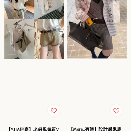
【More..有熊】設計感鬼馬
【Y.JIA伊嘉】老錢風氣質V