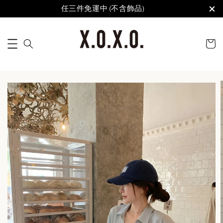
任三件免運中 (不含飾品)