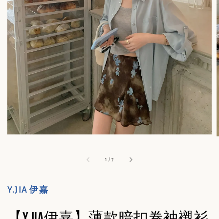
1
/
7
Y.JIA 伊嘉
【Y.JIA伊嘉】薄款暗扣卷袖襯衫