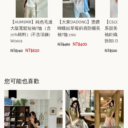
【HUMSMR】純色毛邊
【大東DADONG】燙鑽
【GS.GOOD
大版寬鬆短袖T恤（含
蝴蝶結草莓斜肩防曬長
系甜美氣質
70%棉料）(不含項鍊)
袖T恤 7762
袖針織上衣
W0603
拆卸) D1305
NT$400
NT$480
NT$620
NT$
NT$740
NT$500
您可能也喜歡
優惠
優惠