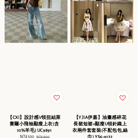
【CXI】設計感V領扭結萊
【Y.JIA伊嘉】油畫感碎花
賽爾小飛袖顯瘦上衣(含
長裙短裙+顯瘦U領針織上
10%羊毛) UC9891
衣兩件套套裝(不配包包,絲
Sale
NT$ 500
Regular
巾) YS6-9122
NT$ 600