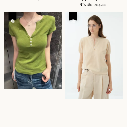
price
price
Sale
NT$ 580
Regular
NT$ 700
price
price
優惠
優惠