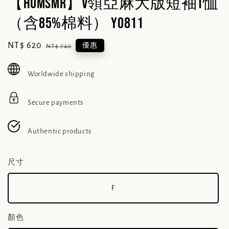
【HUMSMR】V領亞麻大版短袖T恤
（含85%棉料） Y0811
Sale
NT$ 620
Regular
優惠
NT$ 740
price
price
Worldwide shipping
Secure payments
Authentic products
尺寸
F
顏色