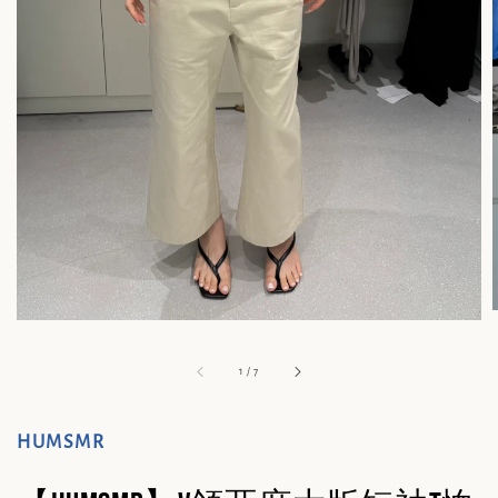
1
/
7
HUMSMR