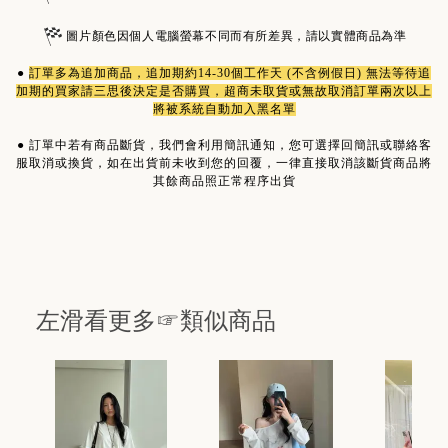
圖片顏色因個人電腦螢幕不同而有所差異，請以實體商品為準
●
訂單多為
追加商品
，追加期約14-30個工作天 (不含例假日) 無法等待追
加期的買家請三思後決定是否購買，超商未取貨或無故取消訂單兩次以上
將被系統自動加入黑名單
●
訂單中若有商品斷貨，我們會利用簡訊通知，您可選擇回簡訊或聯絡客
服取消或換貨，如在出貨前未收到您的回覆，一律直接取消該斷貨商品將
其餘商品照正常程序出貨
左滑看更多☞類似商品