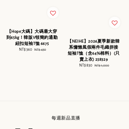
【Hope大碼】大碼最大穿
到65kg！韓版V領簡約通勤
【NEIHE】2026夏季新款韓
紐扣短袖T恤 6675
系慵懶風假兩件毛織拼接
Sale
NT$ 360
Regular
NT$ 430
短袖T恤（含64%棉料）(只
price
price
賣上衣) 258329
Sale
NT$ 830
Regular
NT$ 1,000
price
price
每週新品直播