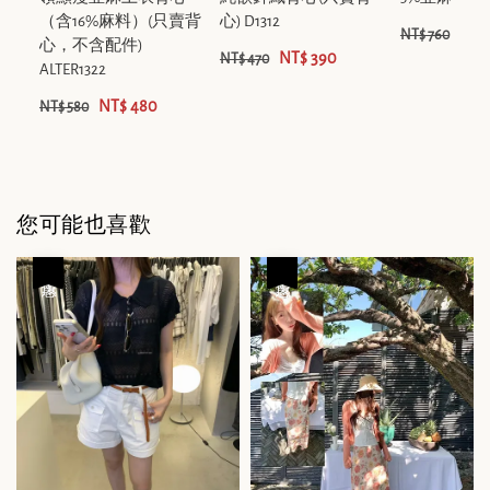
（含16%麻料）(只賣背
心) D1312
NT$
NT$ 760
心，不含配件)
NT$ 390
NT$ 470
ALTER1322
NT$ 480
NT$ 580
您可能也喜歡
優惠
優惠