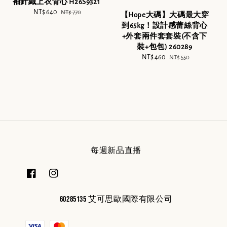
袖針織上衣背心 H26S9321
Sale
NT$ 640
Regular
NT$ 770
【Hope大碼】大碼最大穿
price
price
到65kg！設計感蕾絲背心
+外套兩件套套裝(不含下
裝+包包) 260289
Sale
NT$ 460
Regular
NT$ 550
price
price
每週新品直播
60285135 艾可思歐國際有限公司