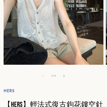
1
/
6
HERS
【Hers】輕法式復古鉤花鏤空針