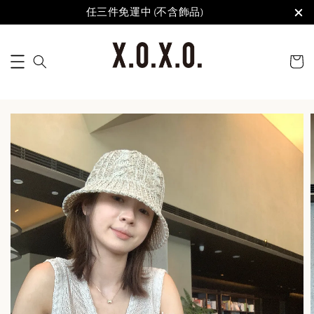
任三件免運中 (不含飾品)