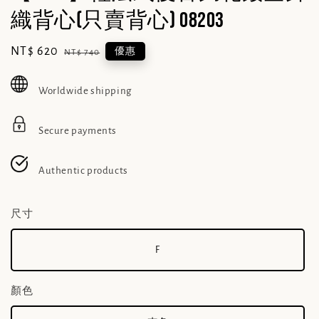
織背心(只賣背心) 08203
Sale
NT$ 620
Regular
優惠
NT$ 740
price
price
Worldwide shipping
Secure payments
Authentic products
尺寸
F
顏色