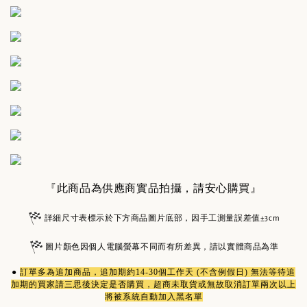
『此商品為供應商實品拍攝，請安心購買』
詳細尺寸表標示於下方商品圖片底部，因手工測量誤差值±3cm
圖片顏色因個人電腦螢幕不同而有所差異，請以實體商品為準
●
訂單多為
追加商品
，追加期約14-30個工作天 (不含例假日) 無法等待追
加期的買家請三思後決定是否購買，超商未取貨或無故取消訂單兩次以上
將被系統自動加入黑名單