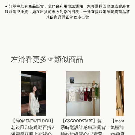
●
訂單中若有商品斷貨，我們會利用簡訊通知，您可選擇回簡訊或聯絡客
服取消或換貨，如在出貨前未收到您的回覆，一律直接取消該斷貨商品將
其餘商品照正常程序出貨
左滑看更多☞類似商品
【MOMENTWITHYOU】
【GS.GOODSTART】韓
【montague
老錢風印花通勤百搭V
系時髦設計感串珠露背
氣極簡針織
領顯瘦亞麻上衣背心
純欲針織背心(只賣背
5%亞麻） 22