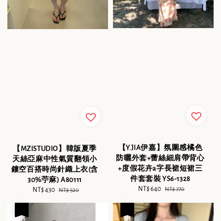
【Y.JIA伊嘉】氛圍感橘色
【MZISTUDIO】韓版夏季
防曬外套+蕾絲細肩帶背心
天絲亞麻中性氣質翻領小
+度假花卉a字長裙短裙三
鏤空百搭時尚針織上衣(含
件套套裝 YS6-1328
30%苧麻) A80111
Sale
NT$ 640
Regular
NT$ 770
Sale
NT$ 430
Regular
NT$ 520
price
price
price
price
優惠
優惠