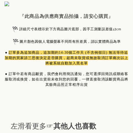
『此商品為供應商實品拍攝，請安心購買』
詳細尺寸表標示於下方商品圖片底部，因手工測量誤差值±3cm
圖片顏色因個人電腦螢幕不同而有所差異，請以實體商品為準
●
訂單多為
追加商品
，追加期約14-30個工作天 (不含例假日) 無法等待追
加期的買家請三思後決定是否購買，超商未取貨或無故取消訂單兩次以上
將被系統自動加入黑名單
●
訂單中若有商品斷貨，我們會利用簡訊通知，您可選擇回簡訊或聯絡客
服取消或換貨，如在出貨前未收到您的回覆，一律直接取消該斷貨商品將
其餘商品照正常程序出貨
左滑看更多☞
其他人也喜歡