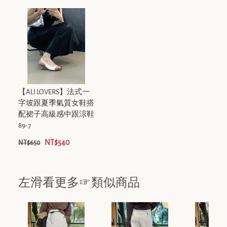
【ALI LOVERS】法式一
字坡跟夏季氣質女鞋搭
配裙子高級感中跟涼鞋
89-7
NT$540
NT$650
左滑看更多☞類似商品