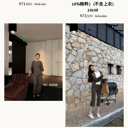
Sale
NT$ 660
Regular
28%棉料）(不含上衣)
NT$ 790
price
price
26268
Sale
NT$ 570
Regular
NT$ 680
price
price
優惠
優惠