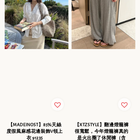
【MADEINOST】85%天絲
【XTZSTYLE】翻邊燈籠褲
度假風麻感花邊裝飾V領上
很寬鬆，今年燈籠褲真的
衣 91235
是火出圈了休閒褲（含