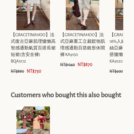
【GRACETINAHOO】法
【GRACETINAHOO】法
【GRACETI
式復古亞麻肌理慵懶高
式亞麻重工立裁鬆弛肌
18%人絲6
智感通勤氣質百搭長裙
理感通勤百搭錐形休閒
絲亞麻簡約
短裙(含安全褲)
褲 KA9150
搭慵懶彎刀
BQA5172
KA9120
NT$870
NT$1040
NT$730
NT$
NT$880
NT$900
Customers who bought this also bought