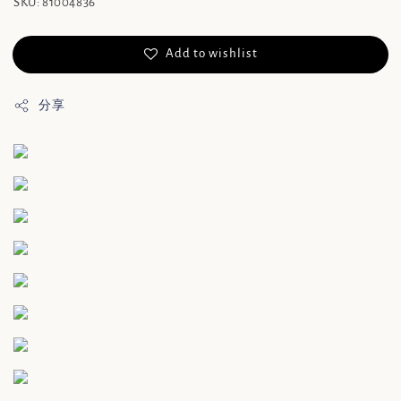
SKU: 81004836
Add to wishlist
分享