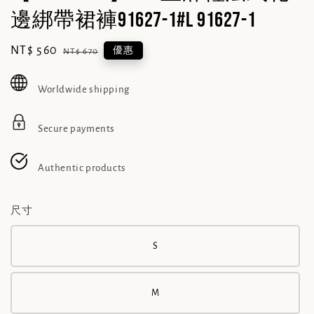
邊綁帶裙褲91627-1#L 91627-1
Sale
NT$ 560
Regular
優惠
NT$ 670
price
price
Worldwide shipping
Secure payments
Authentic products
尺寸
S
M