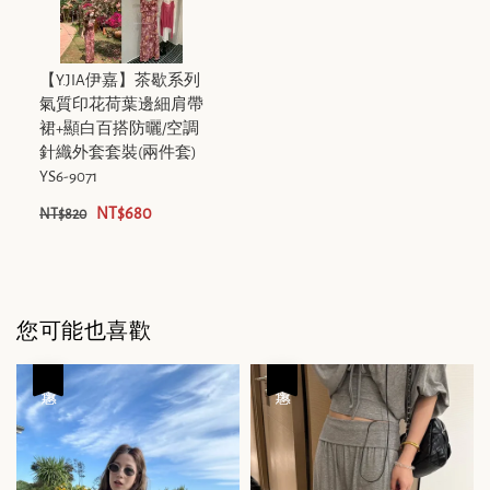
【Y.JIA伊嘉】茶歇系列
氣質印花荷葉邊細肩帶
裙+顯白百搭防曬/空調
針織外套套裝(兩件套)
YS6-9071
NT$680
NT$820
您可能也喜歡
優惠
優惠