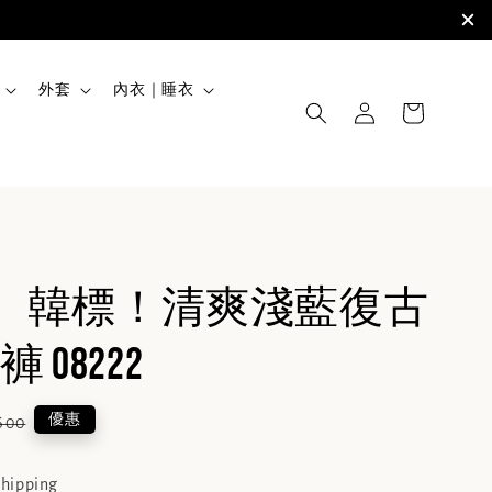
外套
內衣｜睡衣
rs】韓標！清爽淺藍復古
 08222
ular
優惠
600
e
shipping