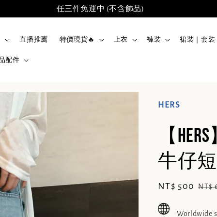
任三件免運中 (不含飾品)
品
直播推薦
特價現貨🔥
上衣
褲裝
裙裝｜套裝
品配件
HERS
【He
牛仔短褲
Sale
NT$ 500
Reg
NT$ 
price
pric
Worldwide 