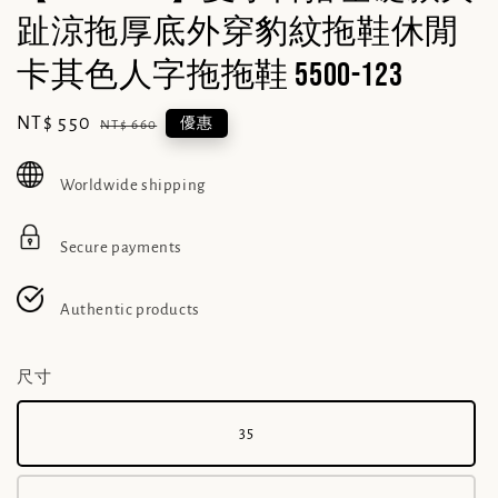
趾涼拖厚底外穿豹紋拖鞋休閒
卡其色人字拖拖鞋 5500-123
Sale
NT$ 550
Regular
優惠
NT$ 660
price
price
Worldwide shipping
Secure payments
Authentic products
尺寸
35