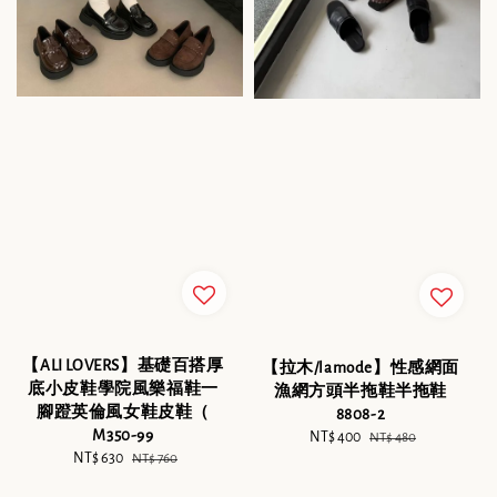
【ALI LOVERS】基礎百搭厚
【拉木/lamode】性感網面
底小皮鞋學院風樂福鞋一
漁網方頭半拖鞋半拖鞋
腳蹬英倫風女鞋皮鞋（
8808-2
M350-99
Sale
NT$ 400
Regular
NT$ 480
Sale
NT$ 630
Regular
NT$ 760
price
price
price
price