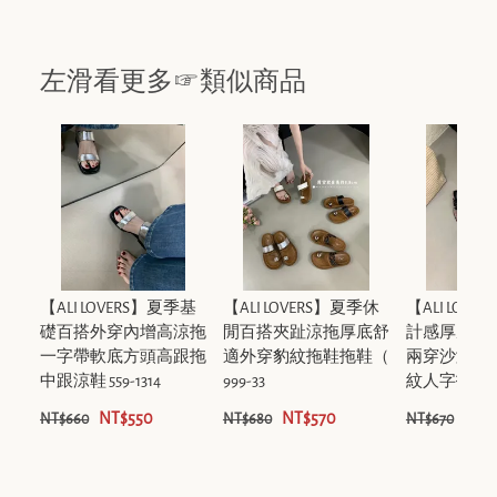
左滑看更多☞類似商品
【ALI LOVERS】夏季基
【ALI LOVERS】夏季休
【ALI LOV
礎百搭外穿內增高涼拖
閒百搭夾趾涼拖厚底舒
計感厚底外
一字帶軟底方頭高跟拖
適外穿豹紋拖鞋拖鞋（
兩穿沙灘度
中跟涼鞋 559-1314
999-33
紋人字拖人字拖/
NT$550
NT$570
NT$
NT$660
NT$680
NT$670