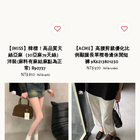
【IMISS】韓標！高品質天
【ACME】高腰剪裁優化比
絲亞麻（30亞麻79天絲）
例顯腿長單褶卷邊休閒短
洋裝(麻料有麻結麻點為正
褲 9K6213801250
常) R90737
Sale
NT$ 970
Regular
NT$ 1,160
Sale
NT$ 810
Regular
price
price
NT$ 970
price
price
優惠
優惠